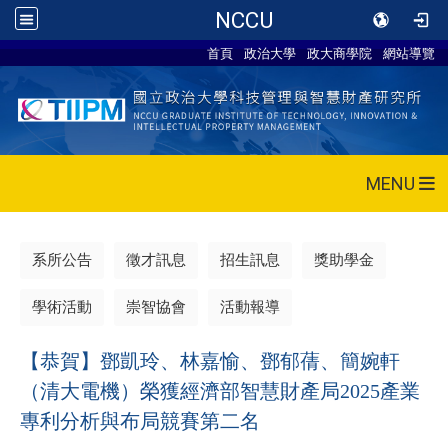
NCCU
首頁
政治大學
政大商學院
網站導覽
MENU
系所公告
徵才訊息
招生訊息
獎助學金
學術活動
崇智協會
活動報導
【恭賀】鄧凱玲、林嘉愉、鄧郁蒨、簡婉軒
（清大電機）榮獲經濟部智慧財產局2025產業
專利分析與布局競賽第二名