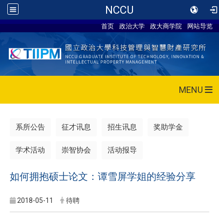
NCCU
首页
政治大学
政大商学院
网站导览
MENU
系所公告
征才讯息
招生讯息
奖助学金
学术活动
崇智协会
活动报导
如何拥抱硕士论文：谭雪屏学姐的经验分享
2018-05-11
待聘