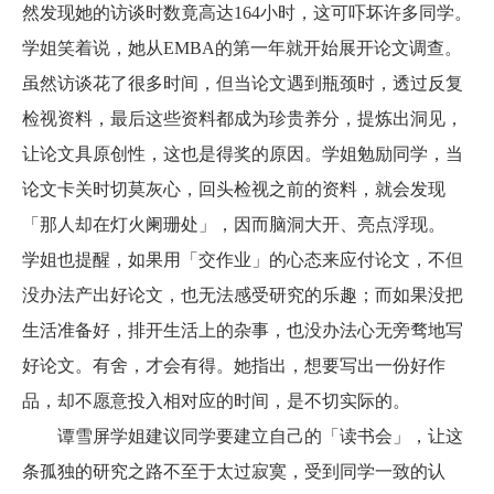
然发现她的访谈时数竟高达164小时，这可吓坏许多同学。
学姐笑着说，她从EMBA的第一年就开始展开论文调查。
虽然访谈花了很多时间，但当论文遇到瓶颈时，透过反复
检视资料，最后这些资料都成为珍贵养分，提炼出洞见，
让论文具原创性，这也是得奖的原因。学姐勉励同学，当
论文卡关时切莫灰心，回头检视之前的资料，就会发现
「那人却在灯火阑珊处」，因而脑洞大开、亮点浮现。
学姐也提醒，如果用「交作业」的心态来应付论文，不但
没办法产出好论文，也无法感受研究的乐趣；而如果没把
生活准备好，排开生活上的杂事，也没办法心无旁骛地写
好论文。有舍，才会有得。她指出，想要写出一份好作
品，却不愿意投入相对应的时间，是不切实际的。
谭雪屏学姐建议同学要建立自己的「读书会」，让这
条孤独的研究之路不至于太过寂寞，受到同学一致的认