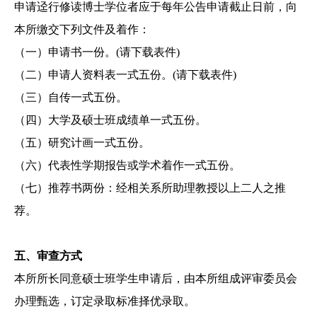
申请迳行修读博士学位者应于每年公告申请截止日前，向
本所缴交下列文件及着作：
（一）
申请书一份。(请下载表件)
（二）
申请人资料表一式五份。(请下载表件)
（三）
自传一式五份。
（四）
大学及硕士班成绩单一式五份。
（五）
研究计画一式五份。
（六）
代表性学期报告或学术着作一式五份。
（七）
推荐书两份：经相关系所助理教授以上二人之推
荐。
五、
审
查
方式
本所所长同意硕士班学生申请后，由本所组成评审委员会
办理甄选，订定录取标准择优录取。