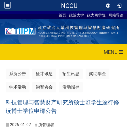
NCCU
首页
政治大学
政大商学院
网站导览
MENU
系所公告
征才讯息
招生讯息
奖助学金
学术活动
崇智协会
活动报导
科技管理与智慧财产研究所硕士班学生迳行修
读博士学位申请公告
2026-01-07
所管理者