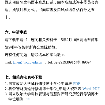
甄选项目包含书面审查及口试，由本所组成评审委员会办
理。成绩计算方式，书面审查及口试成绩各佔百分之五
十。
六、
申请事宜
请下载申请书，连同相关资料于115年2月10日前送至商学
院9楼科管智财所办公室陈助教。
若有任何问题，请联络本所陈助教 e-
mail:
tchen@nccu.edu.tw
，
Tel: 02-29393091
分机
890
94
七、
相关办法表格下载
国立政治大学迳行修读博士学位申请表
PDF
科管智财所迳行修读博士学位_申请人资料表
Word
PDF
国立政治大学科技管理与智慧财产研究所迳行修读博士
学位细则
PDF