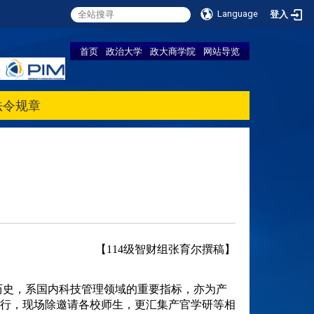
Language
登入
首页
政治大学
政大商学院
网站导览
法令规章
【114级
智财组
张育尔撰稿】
举行，现场除邀请各校师生，更汇集产官学研等相