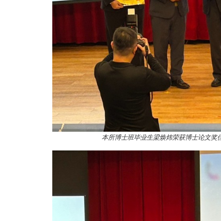
本所博士班毕业生梁焕炜
荣获博士论文奖