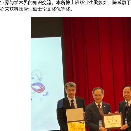
业界与学术界的知识交流。本所博士班毕业生梁焕炜、陈威颖于
亦荣获科技管理硕士论文奖优等奖。