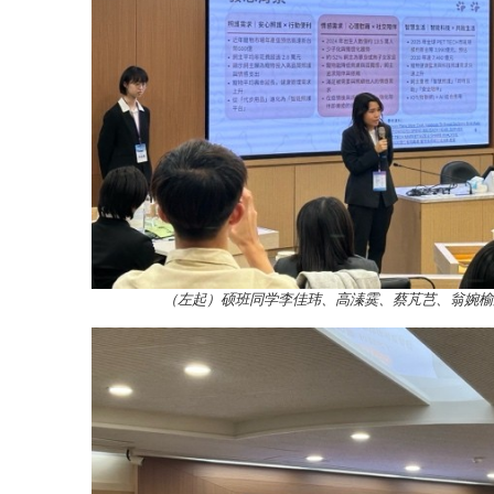
（左起）
硕班同学
李佳玮、高溱霙、蔡芃芑、翁婉榆