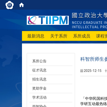
最新消息
关于系所
系所成员
课程
科智所师生参
系所公告
征才讯息
2025-12-15
招生讯息
奖助学金
学术活动
 「中华民国科技管理学会年会暨论文研讨会」自1996年起举办，已有近三十年历史，系国内科技管理领域的重要指标，亦为产
学研互动最热络
崇智协会