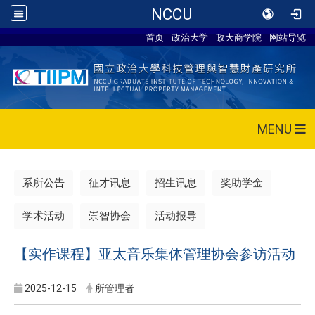
NCCU
首页
政治大学
政大商学院
网站导览
MENU
系所公告
征才讯息
招生讯息
奖助学金
学术活动
崇智协会
活动报导
【实作课程】亚太音乐集体管理协会参访活动
2025-12-15
所管理者