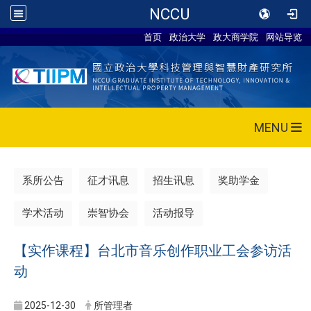
NCCU
首页
政治大学
政大商学院
网站导览
MENU
系所公告
征才讯息
招生讯息
奖助学金
学术活动
崇智协会
活动报导
【实作课程】台北市音乐创作职业工会参访活
动
2025-12-30
所管理者