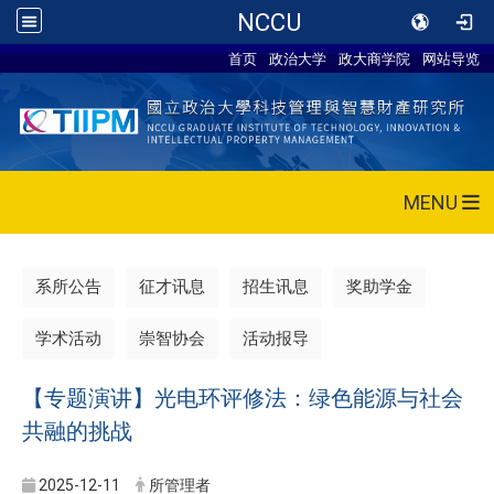
NCCU
首页
政治大学
政大商学院
网站导览
MENU
系所公告
征才讯息
招生讯息
奖助学金
学术活动
崇智协会
活动报导
【专题演讲】光电环评修法：绿色能源与社会
共融的挑战
2025-12-11
所管理者