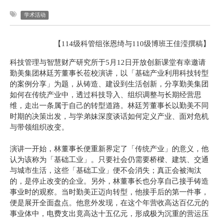
学术活动
【114级科管组张恩绮与110级博班王佳滢撰稿】
科技管理与智慧财产研究所于5月12日开放创新课堂有幸邀请
勤美集团林廷芳董事长莅校演讲，以「基础产业利用科技转型
的案例分享」为题，从铸造、建设到生活创新，分享勤美集团
如何在传统产业中，透过科技导入、组织调整与长期经营思
维，走出一条属于自己的转型道路。林廷芳董事长以勤美不同
时期的决策出发，与学弟妹深度谈话如何定义产业、面对危机
与带领组织改变。
演讲一开始，林董事长便重新界定了「传统产业」的意义，他
认为该称为「基础工业」。只要社会仍需要桥樑、建筑、交通
与城市生活，这些「基础工业」便不会消失；真正会被淘汰
的，是停止改变的企业。另外，林董事长也分享自己接手铸造
事业时的观察。当时勤美正迈向转型，他接手后的第一件事，
便是展开全面盘点。他意外发现，在这个年营收高达百亿元的
事业体中，电费支出竟高达十五亿元，形成极为沉重的营运压