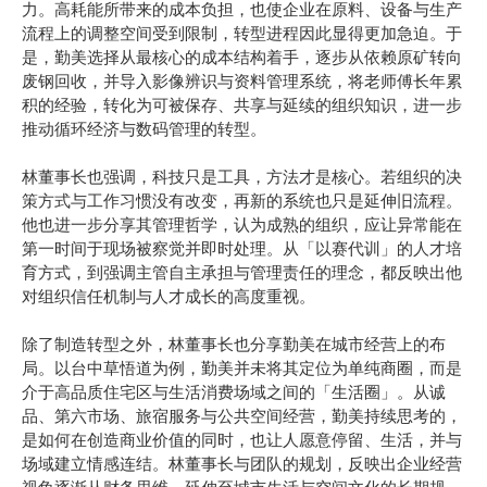
力。高耗能所带来的成本负担，也使企业在原料、设备与生产
流程上的调整空间受到限制，转型进程因此显得更加急迫。于
是，勤美选择从最核心的成本结构着手，逐步从依赖原矿转向
废钢回收，并导入影像辨识与资料管理系统，将老师傅长年累
积的经验，转化为可被保存、共享与延续的组织知识，进一步
推动循环经济与数码管理的转型。
林董事长也强调，科技只是工具，方法才是核心。若组织的决
策方式与工作习惯没有改变，再新的系统也只是延伸旧流程。
他也进一步分享其管理哲学，认为成熟的组织，应让异常能在
第一时间于现场被察觉并即时处理。从「以赛代训」的人才培
育方式，到强调主管自主承担与管理责任的理念，都反映出他
对组织信任机制与人才成长的高度重视。
除了制造转型之外，林董事长也分享勤美在城市经营上的布
局。以台中草悟道为例，勤美并未将其定位为单纯商圈，而是
介于高品质住宅区与生活消费场域之间的「生活圈」。从诚
品、第六市场、旅宿服务与公共空间经营，勤美持续思考的，
是如何在创造商业价值的同时，也让人愿意停留、生活，并与
场域建立情感连结。林董事长与团队的规划，反映出企业经营