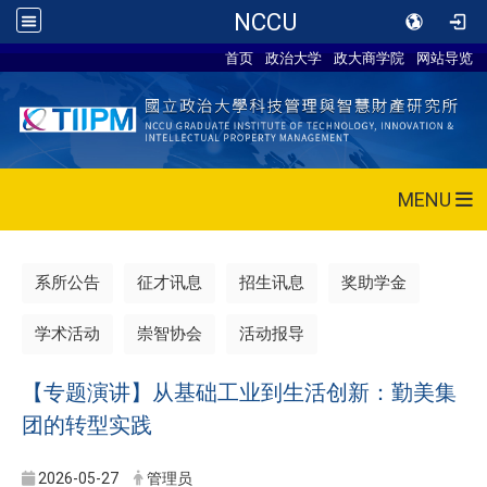
NCCU
首页
政治大学
政大商学院
网站导览
MENU
系所公告
征才讯息
招生讯息
奖助学金
学术活动
崇智协会
活动报导
【专题演讲】从基础工业到生活创新：勤美集
团的转型实践
2026-05-27
管理员