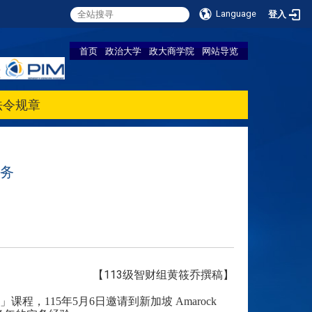
Language
登入
首页
政治大学
政大商学院
网站导览
法令规章
务
【113级智财组黄筱乔撰稿】
115年5月6日邀请到新加坡 Amarock 