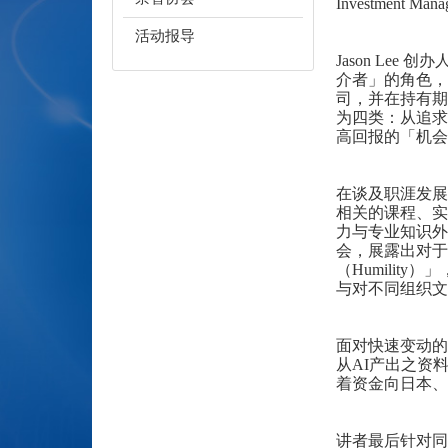
Investment
活动报导
Jason L
介者」的角色，
司，并在持有期
为四类：从追求
高回报的「机会型
在谈及职涯发展
相关的课程、实
力与专业知识
会，展露出对于
（Humilit
与对不同组织文化的
面对快速变动的全
从AI产出之资料
着资金向日本、
讲者最后针对同学