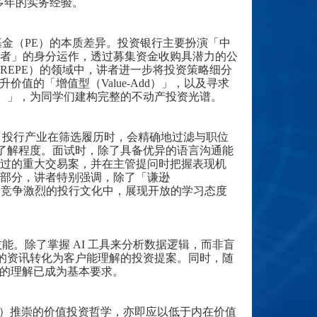
融业界多年的实务经验。
私募基金（PE）的本质差异。投资银行主要扮演「中
者」的身分运作，透过募集资金收购具潜力的公
REPE）的领域中，讲者进一步将投资策略细分
值的「增值型（Value-Add）」，以及寻求
turns）」，为同学们建构完整的不动产投资光谱。
指出，投行产业在筛选履历时，会精确地过滤与职位
的了解程度。面试时，除了具备优异的语言沟通能
过的重大交易案，并在主管提问时把握表现机
部分，讲者特别强调，除了「谦逊
，而身处竞争激烈的投行文化中，展现开放的学习态度
技能。除了掌握 AI 工具来分析数据逻辑，而非盲
将复杂的资讯转化为客户能理解的投资提案。同时，随
）的理解已成为基本要求。
ett）推崇的价值投资哲学，亦即应以低于内在价值