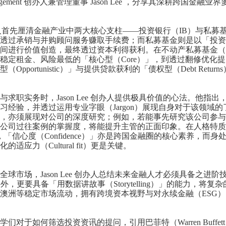
 Management 创办人兼管理董事 Jason Lee ，分享其深耕跨国金
ee 创办人首先厘清金融产业中两大核心支柱——投资银行（IB）与
透过承销与并购顾问服务赚取手续费；而私募基金则是以「投资
间进行价值创造，最终透过资本利得获利。在不动产私募基金（
稳定租金、风险最低的「核心型（Core）」，到透过翻修优化提升价
（Opportunistic）」与提供贷款获利的「债权型（Debt Re
与求职实务时，Jason Lee 创办人提供极具价值的心法。他
习经验，并透过运用专业字眼（Jargon）展现自身对于该领域
外，亦须展现对公司的深度研究；例如，若能事先研究该公司参与
公司过往案例的掌握度，将能提升主管的正面印象。在人格特质
y）」，「信心度（Confidence）」亦是跨国金融圈的核心素养
适应力（Cultural fit）更是关键。
球市场，Jason Lee 创办人总结未来金融人才必须具备之进阶
外，更要具备「用数据讲故事（Storytelling）」的能力，
澳洲等稳定市场流动，拥有跨境资本视野与对永续金融（ESG
们对于如何筛选投资资讯的提问，引用巴菲特（Warren Buff