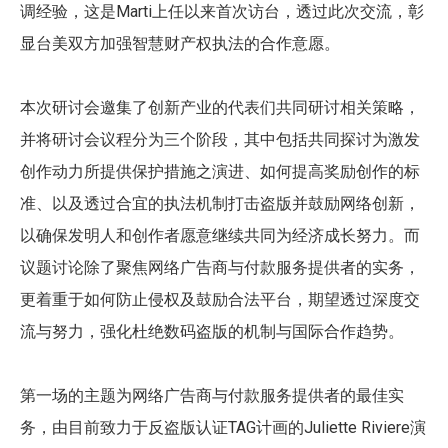
Marti
调经验，这是
上任以来首次访台，透过此次交流，彰
显台美双方加强智慧财产权执法的合作意愿。
本次研讨会邀集了创新产业的代表们共同研讨相关策略，
并将研讨会议程分为三个阶段，其中包括共同探讨为激发
创作动力所提供保护措施之演进、如何提高奖励创作的标
准、以及透过合宜的执法机制打击盗版并鼓励网络创新，
以确保发明人和创作者愿意继续共同为经济成长努力。而
议题讨论除了聚焦网络广告商与付款服务提供者的实务，
更着重于如何防止侵权及鼓励合法平台，期望透过深度交
流与努力，强化杜绝数码盗版的机制与国际合作趋势。
第一场的主题为网络广告商与付款服务提供者的最佳实
TAG
Juliette Riviere
务，由目前致力于反盗版认证
计画的
演