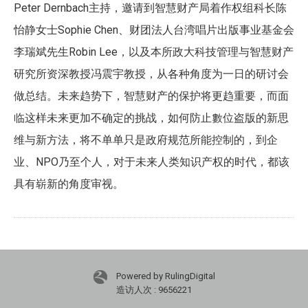
Peter Dernbach
主持，邀请到智慧财产局着作权组科长陈
Sophie Chen
怡静女士
、财团法人台湾唱片出版事业基金会
Robin Lee
李瑞斌先生
，以及本所政大科技管理与智慧财产
研究所资深教授冯震宇教授，从各种角度为一日的研讨会
做总结。未来趋势下，智慧财产的保护将更趋重要，而面
临这样未来更加不确定的挑战，如何防止數位盗版的新思
维与新方法，将不单单只是政府规范所能控制的，到企
NPO
业、
乃至个人，对于未来人类知识产权的时代，都该
具有崭新的角度审视。
Powered by RulingDigital
造访人次 : 9656221