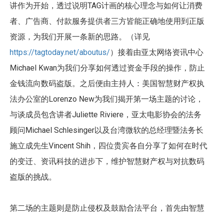
TAG
讲作为开始，透过说明
计画的核心理念与如何让消费
者、广告商、付款服务提供者三方皆能正确地使用到正版
资源，为我们开展一条新的思路。（详见
https://tagtoday.net/aboutus/
）接着由亚太网络资讯中心
Michael Kwan
为我们分享如何透过资金手段的操作，防止
金钱流向数码盗版。之后便由主持人：美国智慧财产权执
Lorenzo New
法办公室的
为我们揭开第一场主题的讨论，
Juliette Riviere
与谈成员包含讲者
，亚太电影协会的法务
Michael Schlesinger
顾问
以及台湾微软的总经理暨法务长
Vincent Shih
施立成先生
，四位贵宾各自分享了如何在时代
的变迁、资讯科技的进步下，维护智慧财产权与对抗数码
盗版的挑战。
第二场的主题则是防止侵权及鼓励合法平台，首先由智慧