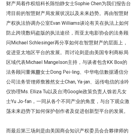
Sophie Chen
财产局着作权组科长陈怡静女士
为我们报告台
湾目前的智慧财产局发展状况以及未来趋势。再由智慧财
Evan Williams
产权执法协调办公室
谈论有关在执法上如何
防止跨境数码盗版的执法途径，而亚太电影协会的法务顾
Michael Schlesinger
问
再分享如何在智慧财产的层面上，
促进亚太地区平台的发展。而讨论则是由美国专利商标局
Michael Mangelson
KK Box
区域代表
主持，与谈者包含
的
Dong Pei-ling
法务顾问董佩靈女士
、中华电信數据通信分
Chan, Ya-jan
公司法务管理师詹雅然女士
、远传电信的凃吟
Ms. Elliza Tu
Google
仪协理
以及台湾
政策负责人馀若凡女
Yu Jo-fan
士
，一同从各个不同产业的角度，与台下观众激
荡未来趋势下如何保护创作者及促进创新型平台的发展。
而最后第三场则是由美国商会知识产权委员会合夥律师的