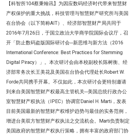
104
【科智所
蔡秉翰讯】为因应数码经济时代带来智慧财
产权保护的重大挑战，科技管理与智慧财产研究所与美国
AIT
在台协会（以下简称
）、经济部智慧财产局共同于
2016
7
26
年
月
日，于国立政治大学商学院国际会议厅，召
2016
开「防止数码盗版国际研讨会─新思维与新方法（
International Conference: Best Practices for Stemming
Digital Piracy
）」。本次研讨会由本校副校长陈树衡、经
Robert W.
济部常务次长王美花及美国在台协会代理处长
Forde
共同携手开幕。不仅如此，本次研讨会更特别邀请
到来自美国智慧财产权最高主管机关─美国总统行政办公
IPEC
Daniel H. Marti
室智慧财产权执法（
）协调官
，发表
目前美国最新的智慧财产权维护趋势与最佳的实务范例，
Marti
增进台美双方智慧财产权执法之交流机会。
负责制定
美国政府的智慧财产权执行策略，拥有丰富的政府部门协