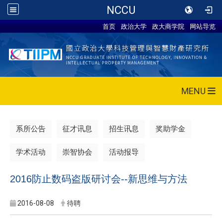
NCCU
首页
政治大学
政大商学院
网站导览
MENU
系所公告
征才讯息
招生讯息
奖助学金
学术活动
崇智协会
活动报导
2016防止数码盗版研讨会--新思维与方法
2016-08-08
待聘