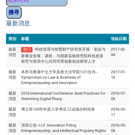
最新消息
类别
标题
张贴日期
最新
科技管理与智慧财产研究所开授「创业与
2017-02-
热门
消息
06
新事业发展」课程，与国家实验研究院科技政策
研究与资讯中心共同培育创新创业商管人才
最新
本所与香港中文大学及政大法学院1/21合办--
2017-01-
消息
Symposium on Law & Business of
16
Entrepreneurship and Innovation
最新
2016 International Conference: Best Practices for
2016-07-
消息
Stemming Digital Piracy
06
最新
博士班105学年度入学考试 口试场次时间表
2016-05-
消息
17
最新
演讲公告--U.S. Innovation Policy,
2016-05-
消息
Entrepreneurship, and Intellectual Property Rights
06