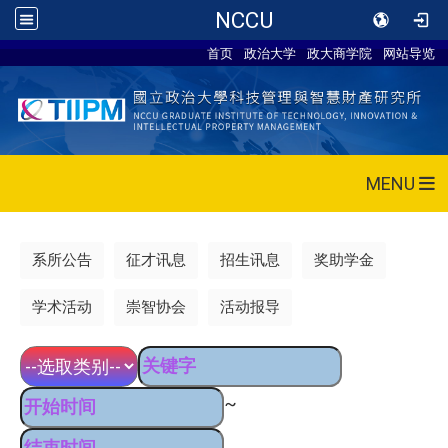
NCCU
首页
政治大学
政大商学院
网站导览
MENU
系所公告
征才讯息
招生讯息
奖助学金
学术活动
崇智协会
活动报导
~