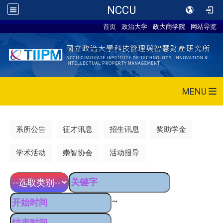
NCCU
首页
政治大学
政大商学院
网站导览
MENU
系所公告
征才讯息
招生讯息
奖助学金
学术活动
崇智协会
活动报导
~