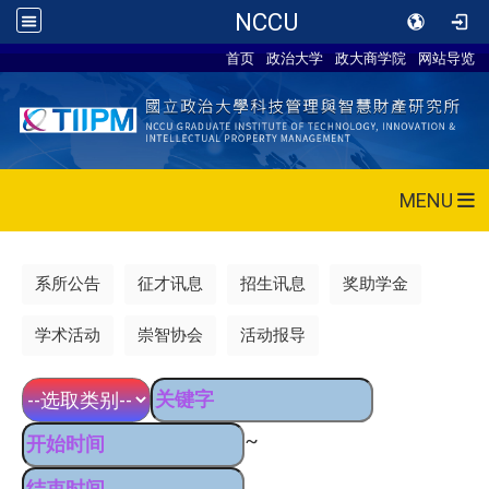
NCCU
首页
政治大学
政大商学院
网站导览
MENU
系所公告
征才讯息
招生讯息
奖助学金
学术活动
崇智协会
活动报导
~