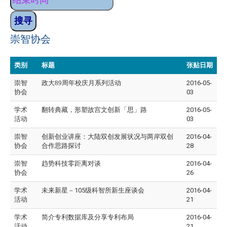
崇智协会
类别
标题
张贴日期
崇智
政大89周年校庆月系列活动
2016-05-
协会
03
学术
翻转典藏，形塑故宫文创新「思」路
2016-05-
活动
03
崇智
创新创业讲座：大陆双创发展状况与两岸双创
2016-04-
协会
合作思路探讨
28
崇智
趋势科技零距离对谈
2016-04-
协会
26
学术
未来新星－105级科智所新生座谈会
2016-04-
活动
21
学术
简介专利数据库及分享专利布局
2016-04-
活动
21