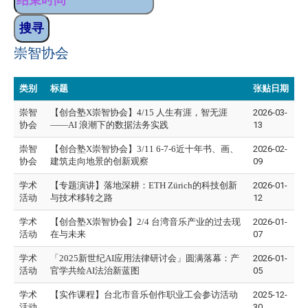
崇智协会
类别
标题
张贴日期
崇智
【创合塾X崇智协会】4/15 人生有涯，智无涯
2026-03-
协会
——AI 浪潮下的数据法务实践
13
崇智
【创合塾X崇智协会】3/11 6-7-6近十年书、画、
2026-02-
协会
建筑走向地景的创新观察
09
学术
【专题演讲】落地深耕：ETH Zürich的科技创新
2026-01-
活动
与技术移转之路
12
学术
【创合塾X崇智协会】2/4 台湾音乐产业的过去现
2026-01-
活动
在与未来
07
学术
「2025新世纪AI应用法律研讨会」圆满落幕：产
2026-01-
活动
官学共绘AI法治新蓝图
05
学术
【实作课程】台北市音乐创作职业工会参访活动
2025-12-
活动
30