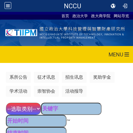
NCCU
首页
政治大学
政大商学院
网站导览
MENU
系所公告
征才讯息
招生讯息
奖助学金
学术活动
崇智协会
活动报导
~