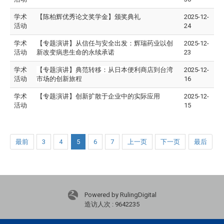
学术
【陈柏辉优秀论文奖学金】颁奖典礼
2025-12-
活动
24
学术
【专题演讲】从信任与安全出发：辉瑞药业以创
2025-12-
活动
新改变病患生命的永续承诺
23
学术
【专题演讲】典范转移：从日本便利商店到台湾
2025-12-
活动
市场的创新旅程
16
学术
【专题演讲】创新扩散于企业中的实际应用
2025-12-
活动
15
最前
3
4
5
6
7
上一页
下一页
最后
Powered by RulingDigital
造访人次 : 9642235