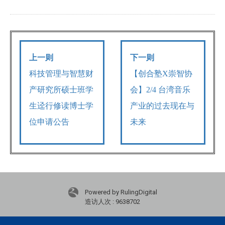
上一则
下一则
科技管理与智慧财
【创合塾X崇智协
产研究所硕士班学
会】2/4 台湾音乐
生迳行修读博士学
产业的过去现在与
位申请公告
未来
Powered by RulingDigital
造访人次 : 9638702