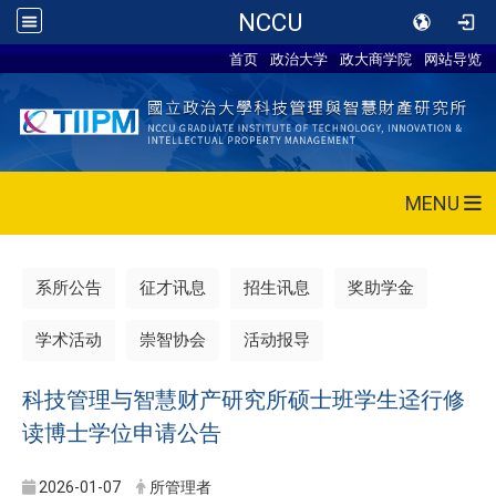
NCCU
首页
政治大学
政大商学院
网站导览
MENU
系所公告
征才讯息
招生讯息
奖助学金
学术活动
崇智协会
活动报导
科技管理与智慧财产研究所硕士班学生迳行修
读博士学位申请公告
2026-01-07
所管理者