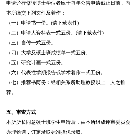
申请迳行修读博士学位者应于每年公告申请截止日前，向
本所缴交下列文件及着作：
（一）
申请书一份。(请下载表件)
（二）
申请人资料表一式五份。(请下载表件)
（三）
自传一式五份。
（四）
大学及硕士班成绩单一式五份。
（五）
研究计画一式五份。
（六）
代表性学期报告或学术着作一式五份。
（七）
推荐书两份：经相关系所助理教授以上二人之推
荐。
五、
审
查
方式
本所所长同意硕士班学生申请后，由本所组成评审委员会
办理甄选，订定录取标准择优录取。