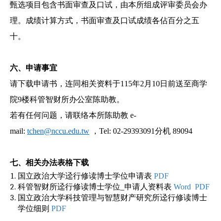
甄选项目包含书面审查及口试，由本所组成评审委员会办
理。成绩计算方式，书面审查及口试成绩各佔百分之五
十。
六、
申请事宜
请下载申请书，连同相关资料于115年2月10日前送至商学
院9楼科管智财所办公室陈助教。
若有任何问题，请联络本所陈助教 e-
mail:
tchen@nccu.edu.tw
，
Tel: 02-29393091
分机
890
94
七、
相关办法表格下载
国立政治大学迳行修读博士学位申请表
PDF
科管智财所迳行修读博士学位_申请人资料表
Word
PDF
国立政治大学科技管理与智慧财产研究所迳行修读博士
学位细则
PDF