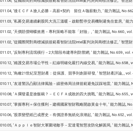
011.06, '從國際間對商標減損規範看智財法院Intel案判決與商標法修正, ' 智慧財產評論, Vol.9, 
011.04, '後ＥＣＦＡ搶人必勝－高薪+契約 留住Ａ咖薪動力, ' 能力雜誌, No.662., vol. 
011.03, '私募交易連續劇股民大洗三溫暖－啟動暫停交易機制避免住套房, ' 能力雜誌, No.661
011.02, '天價賠償蝴蝶效應－專利策略不能靠「好險」, ' 能力雜誌, No.660., vol. 443
2011.02, '從國際間對商標減損規範看智財法院Intel案判決與商標法修正, ' 智慧財產訴訟制
011.01, '反制專利流氓橫行－2大階段布建專利防禦網, ' 能力雜誌, No.659., vol. 4432
010.12, '維護交易市場公平性－紅線明確化嚴打內線交易, ' 能力雜誌, No.658., vol. 44
010.12, '鳥瞰21世紀至慧財產：從保護、競爭到創新研發, ' 智慧財產評論,., vol. 4432
010.11, '友達警訊凸顯法律風險－縝密佈局法律規範避免誤踩地雷, ' 能力雜誌, No.657., v
010.08, 'Ａ擱發還是搶飯碗？－ＥＣＦＡ成敗的四大挑戰, ' 能力雜誌, No.655., vol. 4
010.07, '掌握專利＝保住獲利－建構國家智財戰略開啟黃金十年, ' 能力雜誌, No.653., vol
010.06, '股票變壁紙已成歷史－有價證券無紙化浪潮起, ' 能力雜誌, No.652., vol. 443
010.05, 'Ａｐｐｌｅ智財大軍圍堵敵手－宏達電智慧攻防化解困局, ' 能力雜誌, No.651, pp.9