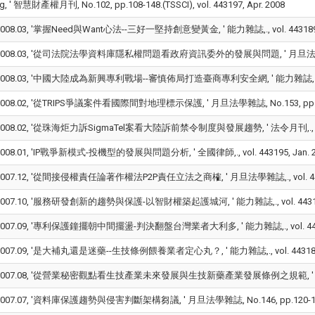
g, ' 智慧財產權月刊, No.102, pp.108-148.(TSSCI), vol. 443197, Apr. 2008
008.03, '掌握Need與Want心法--三好一堅持創意變黃金, ' 能力雜誌,., vol. 443189, 
008.03, '從司法院法學資料庫隱私權問題看政府資訊委外的發展與問題, ' 月旦法學雜誌, No.154
008.03, '中國大陸成為新興專利戰場--審慎佈局打造臺商專利安全網, ' 能力雜誌,., vol. 
008.02, '從TRIPS爭議案件看國際間對地理標示保護, ' 月旦法學雜誌, No.153, pp.160-184
008.02, '從珠海炬力訴SigmaTel案看大陸訴前禁令制度與發展趨勢, ' 法令月刊,., vol. 4
008.01, 'IP戰爭新模式-投機型的發展與問題分析, ' 全國律師,., vol. 443195, Jan. 2
007.12, '從間接侵權責任論著作權法P2P責任立法之商榷, ' 月旦法學雜誌,., vol. 44319
007.10, '服務研發創新的趨勢與保護-以智財權築起護城河, ' 能力雜誌,., vol. 443187,
007.09, '專利保護鐘擺朝中間擺盪-判決翻盤台灣業者大利多, ' 能力雜誌,., vol. 44318
007.09, '是大補丸還是迷藥--生技條例餵養業者定心丸？, ' 能力雜誌,., vol. 443185, 
2007.08, '從營業秘密觀點看生技產業未來發展與生技新藥產業發展條例之規範, ' 全國律師,.,
007.07, '資料庫保護趨勢與侵害判斷架構芻議, ' 月旦法學雜誌, No.146, pp.120-147., vo