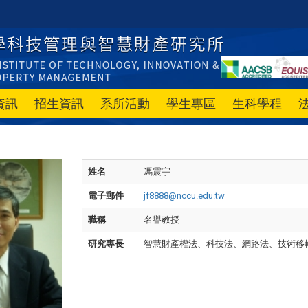
資訊
招生資訊
系所活動
學生專區
生科學程
姓名
馮震宇
電子郵件
jf8888@nccu.edu.tw
職稱
名譽教授
研究專長
智慧財產權法、科技法、網路法、技術移