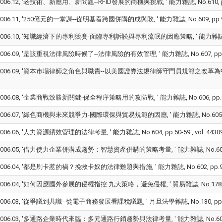
006.12, '老技術、新應用、新問題--RFID發展的商機與挑戰, ' 能力雜誌, No.610, pp.26-35
006.11, '250億元的一堂課--從明基看跨國併購的成與敗, ' 能力雜誌, No.609, pp.98-107.
006.10, '知識經濟下的專利競賽-面臨專利訴訟與專利流氓的因應策略, ' 能力雜誌, No.608, pp
006.09, '是該重視法律風險時候了--法律風險的有效管理, ' 能力雜誌, No.607, pp.48-57.,
006.09, '資本市場律師之角色與職責--以美國證券法規律師守門員規範之改革為中心, ' 證券櫃檯月
006.08, '企業商戰致勝新關鍵-保全程序策略用的攻防戰, ' 能力雜誌, No.606, pp.82-91., 
006.07, '綠色商機與未來競爭力-國際環保與貿易規範的因應, ' 能力雜誌, No.605, pp.56-65
06.06, '人力資源績效管理的法律考量, ' 能力雜誌, No.604, pp.50-59., vol. 443091,
006.05, '借力使力企業併購成趨勢：智慧資產併購的策略考量, ' 能力雜誌, No.603, pp.100-
006.04, '都是刷卡惹的禍？挽救卡奴的法律難題與措施, ' 能力雜誌, No.602, pp.96-104., 
006.04, '如何因應國外參展的侵權指控 九大策略，避免侵權, ' 貿易雜誌, No.178, pp.36-39
006.03, '從爭議到共識--從電子商務發展看課稅議題, ' 月旦法學雜誌, No.130, pp.5-22., 
006.03, '多通路企業時代來臨：多元通路行銷趨勢與法律考量, ' 能力雜誌, No.601, pp.24-3