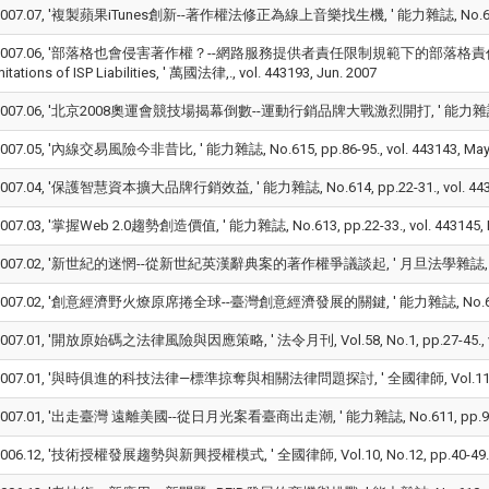
007.07, '複製蘋果iTunes創新--著作權法修正為線上音樂找生機, ' 能力雜誌, No.617, pp.86
007.06, '部落格也會侵害著作權？--網路服務提供者責任限制規範下的部落格責任─Will Blogs In
itations of ISP Liabilities, ' 萬國法律,., vol. 443193, Jun. 2007
007.06, '北京2008奧運會競技場揭幕倒數--運動行銷品牌大戰激烈開打, ' 能力雜誌, No.616, p
07.05, '內線交易風險今非昔比, ' 能力雜誌, No.615, pp.86-95., vol. 443143, May.
07.04, '保護智慧資本擴大品牌行銷效益, ' 能力雜誌, No.614, pp.22-31., vol. 44314
07.03, '掌握Web 2.0趨勢創造價值, ' 能力雜誌, No.613, pp.22-33., vol. 443145, M
007.02, '新世紀的迷惘--從新世紀英漢辭典案的著作權爭議談起, ' 月旦法學雜誌, No.141, pp.
007.02, '創意經濟野火燎原席捲全球--臺灣創意經濟發展的關鍵, ' 能力雜誌, No.612, pp.82-
07.01, '開放原始碼之法律風險與因應策略, ' 法令月刊, Vol.58, No.1, pp.27-45., vol.
007.01, '與時俱進的科技法律—標準掠奪與相關法律問題探討, ' 全國律師, Vol.11, No.1, pp.
007.01, '出走臺灣 遠離美國--從日月光案看臺商出走潮, ' 能力雜誌, No.611, pp.96-105.,
06.12, '技術授權發展趨勢與新興授權模式, ' 全國律師, Vol.10, No.12, pp.40-49., vol