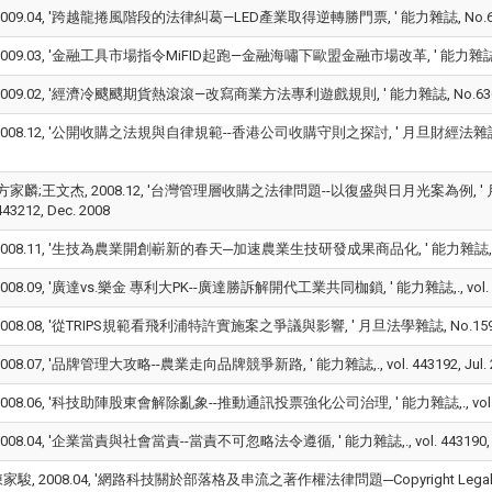
009.04, '跨越龍捲風階段的法律糾葛—LED產業取得逆轉勝門票, ' 能力雜誌, No.638, pp.94-
009.03, '金融工具市場指令MiFID起跑—金融海嘯下歐盟金融市場改革, ' 能力雜誌, No.637, p
009.02, '經濟冷颼颼期貨熱滾滾—改寫商業方法專利遊戲規則, ' 能力雜誌, No.636, pp.116-
008.12, '公開收購之法規與自律規範--香港公司收購守則之探討, ' 月旦財經法雜誌, No.15,
方家麟;王文杰, 2008.12, '台灣管理層收購之法律問題--以復盛與日月光案為例, ' 月旦
 443212, Dec. 2008
008.11, '生技為農業開創嶄新的春天─加速農業生技研發成果商品化, ' 能力雜誌, No.633, pp.
008.09, '廣達vs.樂金 專利大PK--廣達勝訴解開代工業共同枷鎖, ' 能力雜誌,., vol. 443
008.08, '從TRIPS規範看飛利浦特許實施案之爭議與影響, ' 月旦法學雜誌, No.159, pp.148-
008.07, '品牌管理大攻略--農業走向品牌競爭新路, ' 能力雜誌,., vol. 443192, Jul. 
008.06, '科技助陣股東會解除亂象--推動通訊投票強化公司治理, ' 能力雜誌,., vol. 443
008.04, '企業當責與社會當責--當責不可忽略法令遵循, ' 能力雜誌,., vol. 443190, Ap
駿, 2008.04, '網路科技關於部落格及串流之著作權法律問題─Copyright Legal Issues on 