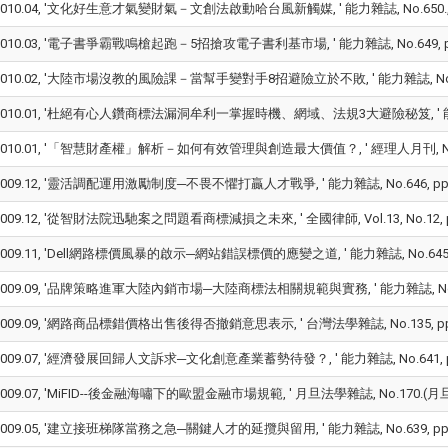
010.04, '文化好生意才氣變財氣－文創法啟動哈台風新觸媒, ' 能力雜誌, No.650., vol. 
010.03, '電子書爭霸戰鳴槍起跑－5招搶攻電子書利基市場, ' 能力雜誌, No.649, pp.84-93.
010.02, '大陸市場沒教的風險課－當幫手變對手8招避險立於不敗, ' 能力雜誌, No.648., v
010.01, '杜絕有心人鑽商標法漏洞牟利一掌握時機、網域、法規3大避險秘笈, ' 能力雜誌, No.
010.01, '「智慧財產權」解析－如何有效管理與創造最大價值？, ' 經理人月刊, No.62, pp.12
009.12, '靈活調配運用激勵制度─不畏不懼打贏人才戰爭, ' 能力雜誌, No.646, pp.56-65.,
009.12, '從智財法院迅馳案之問題看商標減損之未來, ' 全國律師, Vol.13, No.12, pp.7-
009.11, 'Dell網路標價風暴的啟示─網站錯誤標價的應變之道, ' 能力雜誌, No.645, pp.98-1
009.09, '品牌策略進軍大陸內銷市場─大陸商標法相關規範與實務, ' 能力雜誌, No.643, pp.8
009.09, '網路商品標錯價格出售後得否撤銷意思表示, ' 台灣法學雜誌, No.135, pp.203-
009.07, '經濟發展回歸人文訴求─文化創意產業蓄勢待發？, ' 能力雜誌, No.641, pp.118-12
009.07, 'MiFID--後金融海嘯下的歐盟金融市場規範, ' 月旦法學雜誌, No.170.(月旦法學知識
009.05, '建立接班梯隊當務之急─關鍵人才的延攬與留用, ' 能力雜誌, No.639, pp.74-81.,