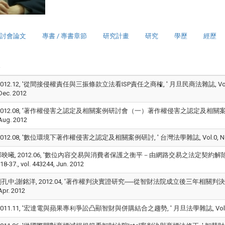
討會論文
專書 / 專書章節
研究計畫
研究
學歷
經歷
012.12, '從間接侵權責任與三振條款立法看ISP責任之商榷, ' 月旦民商法雜誌, Vol.0, 
Dec. 2012
012.08, '著作權侵害之認定及相關案例研討會（一）著作權侵害之認定及相關案例, ' 台灣法學雜誌
Aug. 2012
012.08, '數位環境下著作權侵害之認定及相關案例研討, ' 台灣法學雜誌, Vol.0, No.206, pp.
映曦, 2012.06, '數位內容交易與消費者保護之衡平－由網路交易之法定契約解除權
18-37., vol. 443244, Jun. 2012
中;謝銘洋, 2012.04, '著作權判決實證研究──從智財法院成立後三年相關判決出發, ' 月旦法學
Apr. 2012
011.11, '宏達電與蘋果專利爭訟凸顯智財與併購結合之趨勢, ' 月旦法學雜誌, Vol.0, No.198, 