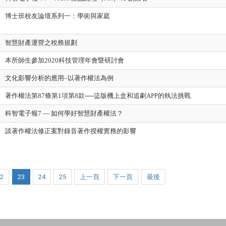
博士班校友論壇系列一：學術與家庭
智慧財產運營之稅務規劃
本所師生參加2020科技管理年會暨研討會
文化影響分析的應用–以著作權法為例
著作權法第87條第1項第8款──盜版機上盒和追劇APP的執法挑戰
科智電子報7 — 如何學好智慧財產權法？
談著作權法修正案對錄音著作授權實務的影響
22
23
24
25
上一頁
下一頁
最後