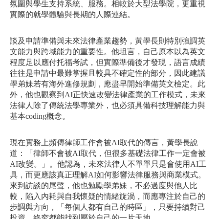
氛圍與學生支持系統、服務。相較於大型法學院，更重視
實際的就學體驗與長期的人際連結。
談及申請準備與未來法律產業趨勢，黃學長則特別強調英
文能力與跨域能力的重要性。他坦言，自己原本以為英文
程度足以應付托福考試，但實際準備後才發現，語言成績
往往是申請中最難掌握且較具不確定性的部分，因此建議
學弟妹若有海外進修規劃，應盡早開始準備英文檢定。此
外，他也觀察到AI正快速改變法律產業的工作模式，未來
法律人除了傳統法學專業外，也必須具備科技理解能力與
基本coding概念。
現在實務上頻傳律師工作會被AI取代的傳言，黃學長說
道：「律師不會被AI取代，但很多基礎法律工作一定會被
AI改變。」。他認為，未來法律人不單單只是會使用AI工
具，而更應該真正理解AI如何影響法律服務與商業模式。
來到訪談的尾聲，他也勉勵學弟妹，不必過度與他人比
較，陷入內耗與自我懷疑的情緒旋渦，而應專注於自己的
步調與方向，「每個人都有自己的時區」，只要持續對己
投資，終究都能找到屬於自己的一片天地。