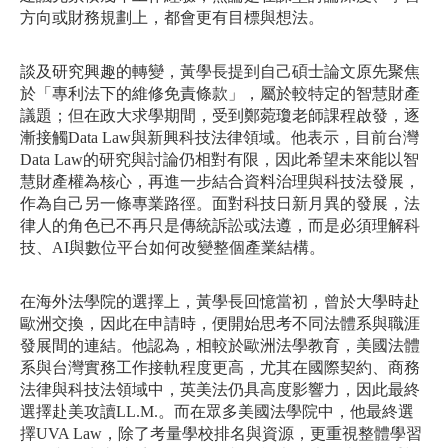
方向或財務規劃上，都會更有目標與想法。
談及研究興趣的轉變，黃學長提到自己碩士論文原先聚焦
於「專利法下的維修免責條款」，屬於較特定的智慧財產
議題；但在政大求學期間，受到鄭菀瓊老師課程啟發，逐
漸接觸Data Law與新興科技法律領域。他表示，目前台灣
Data Law的研究與討論仍相對有限，因此希望未來能以智
慧財產權為核心，再進一步結合資料治理與科技法發展，
作為自己另一條專業路徑。面對科技日新月異的發展，法
律人的角色已不再只是傳統訴訟或法遵，而是必須理解科
技、AI與數位平台如何改變整個產業結構。
在海外法學院的選擇上，黃學長回憶當初，曾於大學時赴
歐洲交換，因此在申請時，便開始思考不同法體系與職涯
發展間的連結。他認為，相較於歐洲法學教育，美國法體
系與台灣實務工作接軌程度更高，尤其在國際契約、商務
法律與科技法領域中，英美法仍具高度影響力，因此最終
選擇赴美攻讀LL.M.。而在眾多美國法學院中，他最終選
擇UVA Law，除了考量學校排名與資源，更重視整體學習