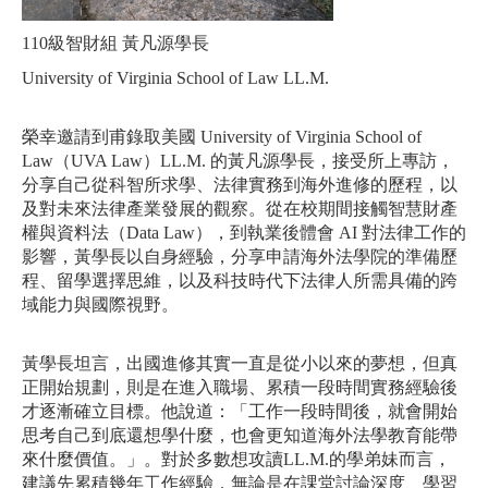
110級智財組 黃凡源學長
University of Virginia School of Law LL.M.
榮幸邀請到甫錄取美國 University of Virginia School of 
Law（UVA Law）LL.M. 的黃凡源學長，接受所上專訪，
分享自己從科智所求學、法律實務到海外進修的歷程，以
及對未來法律產業發展的觀察。從在校期間接觸智慧財產
權與資料法（Data Law），到執業後體會 AI 對法律工作的
影響，黃學長以自身經驗，分享申請海外法學院的準備歷
程、留學選擇思維，以及科技時代下法律人所需具備的跨
域能力與國際視野。
黃學長坦言，出國進修其實一直是從小以來的夢想，但真
正開始規劃，則是在進入職場、累積一段時間實務經驗後
才逐漸確立目標。他說道：「工作一段時間後，就會開始
思考自己到底還想學什麼，也會更知道海外法學教育能帶
來什麼價值。」。對於多數想攻讀LL.M.的學弟妹而言，
建議先累積幾年工作經驗，無論是在課堂討論深度、學習