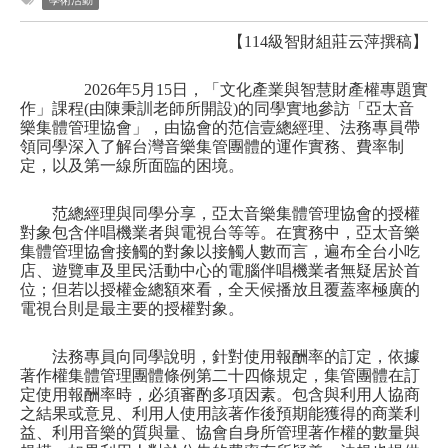
學術活動
【114級
智財組
莊云萍撰稿】
　　2026年5月15日，「文化產業與智慧財產權專題實
作」課程(由陳秉訓老師所開設)的同學實地參訪「亞太音
樂集體管理協會」，由協會的范信壹總經理、法務專員帶
領同學深入了解台灣音樂集管團體的運作實務、費率制
定，以及第一線所面臨的困境。
范總經理與同學分享，亞太音樂集體管理協會的授權
對象包含伴唱機業者與電視台等等。在實務中，亞太音樂
集體管理協會接觸的對象以接觸人數而言，遍布全台小吃
店、遊覽車及里民活動中心的電腦伴唱機業者無疑居於首
位；但若以授權金總額來看，全天候播放且覆蓋率極廣的
電視台則是最主要的授權對象。
法務專員向同學說明，針對使用報酬率的訂定，依據
著作權集體管理團體條例第二十四條規定，集管團體在訂
定使用報酬率時，必須審酌多項因素。包含與利用人協商
之結果或意見、利用人使用該著作後預期能獲得的商業利
益、利用音樂的質與量、協會自身所管理著作權的數量與