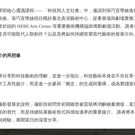
學部核心通識課程——「科技與人文社會」中，邀請到張巧宜學姊進
新曲。張巧宜學姊現任職於臺北表演藝術中心，從事展場與劇場實務
於紐約 HERE Arts Center 等重要藝術機構協助籌劃劇場活
是否可能取代人類創作？以及其將如何持續形塑當代藝術的發展方向
介的再想像 
學分享對科技藝術的理解，並進一步指出，科技藝術本身並不存在單
於工具性媒介，而是進一步參與「概念」的生成與重構，成為實踐當
攝影發展史說明，攝影技術問世初期雖曾被質疑將消解繪畫價值，直
術的替代，而是持續拓展藝術形式與感知邊界的重要媒介。 講者將
與經驗，展開當日的深度分享。 