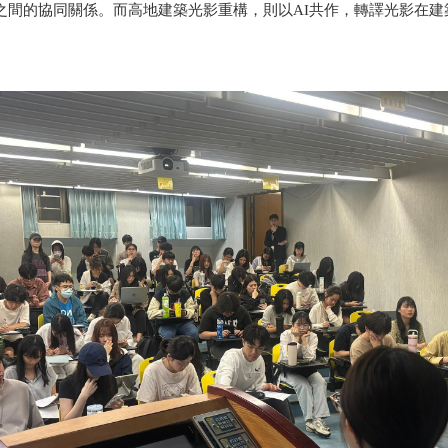
之間的協同關係。而高地建築光影重構，則以AI共作，轉譯光影在建