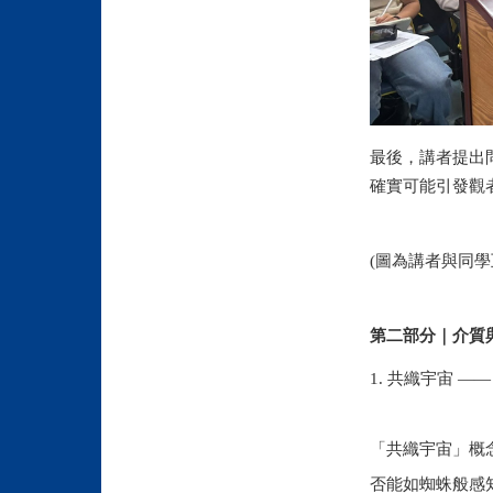
最後，講者提出
確實可能引發觀
(圖為講者與同學
第二部分｜介質
1. 共織宇宙 —
「共織宇宙」概
否能如蜘蛛般感