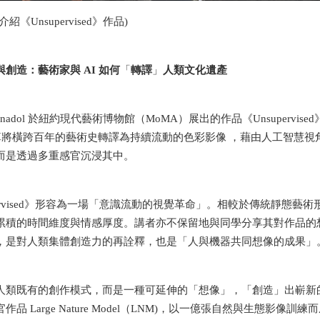
《Unsupervised》作品)
創造：藝術家與 AI 如何
「
轉譯
」
人類文化遺產
k Anadol 於紐約現代藝術博物館（MoMA）展出的作品《Unsuperv
 演算將橫跨百年的藝術史轉譯為持續流動的色彩影像 ，藉由人工智慧
而是透過多重感官沉浸其中。
pervised》形容為一場「意識流動的視覺革命」。相較於傳統靜態
累積的時間維度與情感厚度。講者亦不保留地與同學分享其對作品的
，是對人類集體創造力的再詮釋，也是「人與機器共同想像的成果」
類既有的創作模式，而是一種可延伸的「想像」，「創造」出嶄新的表現語言
作品 Large Nature Model（LNM)，以一億張自然與生態