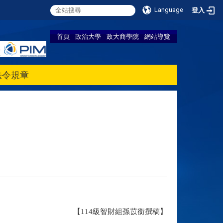
Language
登入
首頁
政治大學
政大商學院
網站導覽
法令規章
【114級智財組孫苡銜撰稿】