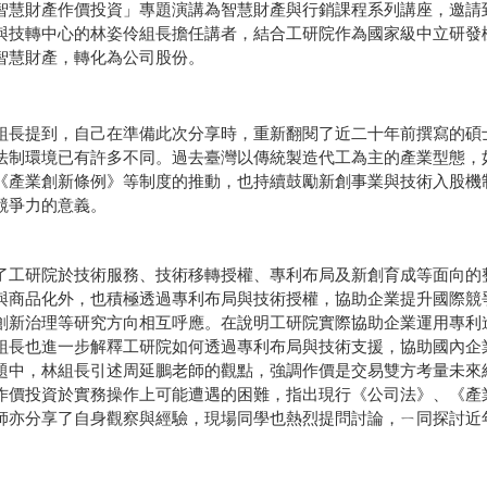
智慧財產作價投資」專題演講為智慧財產與行銷課程系列講座，邀請
與技轉中心的林姿伶組長擔任講者，結合工研院作為國家級中立研發
智慧財產，轉化為公司股份。
組長提到，自己在準備此次分享時，重新翻閱了近二十年前撰寫的碩
法制環境已有許多不同。過去臺灣以傳統製造代工為主的產業型態，
《產業創新條例》等制度的推動，也持續鼓勵新創事業與技術入股機
競爭力的意義。
了工研院於技術服務、技術移轉授權、專利布局及新創育成等面向的
與商品化外，也積極透過專利布局與技術授權，協助企業提升國際競
創新治理等研究方向相互呼應。在說明工研院實際協助企業運用專利
組長也進一步解釋工研院如何透過專利布局與技術支援，協助國內企
題中，林組長引述周延鵬老師的觀點，強調作價是交易雙方考量未來
作價投資於實務操作上可能遭遇的困難，指出現行《公司法》、《產
師亦分享了自身觀察與經驗，現場同學也熱烈提問討論，ㄧ同探討近