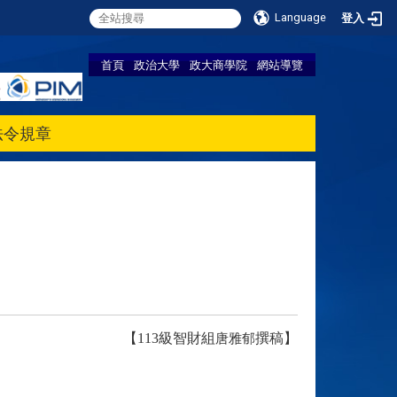
Language
登入
首頁
政治大學
政大商學院
網站導覽
法令規章
【113級智財組
撰稿】
唐雅郁