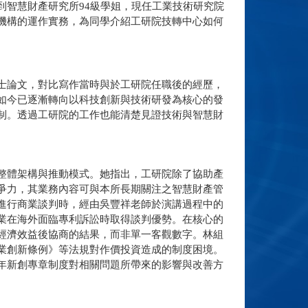
到智慧財產研究所94級學姐，現任工業技術研究院
機構的運作實務，為同學介紹工研院技轉中心如何
士論文，對比寫作當時與於工研院任職後的經歷，
如今已逐漸轉向以科技創新與技術研發為核心的發
制。透過工研院的工作也能清楚見證技術與智慧財
整體架構與推動模式。她指出，工研院除了協助產
爭力，其業務內容可與本所長期關注之智慧財產管
進行商業談判時，經由吳豐祥老師於演講過程中的
業在海外面臨專利訴訟時取得談判優勢。在核心的
經濟效益後協商的結果，而非單一客觀數字。林組
業創新條例》等法規對作價投資造成的制度困境。
年新創專章制度對相關問題所帶來的影響與改善方