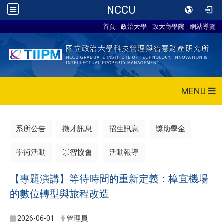
NCCU
首頁
政治大學
政大商學院
網站導覽
MENU
系所公告
徵才訊息
招生訊息
獎助學金
學術活動
崇智協會
活動報導
【專題演講】等待時間的重新定義：樟宜機場
的數位轉型與旅程改造
2026-06-01
管理員