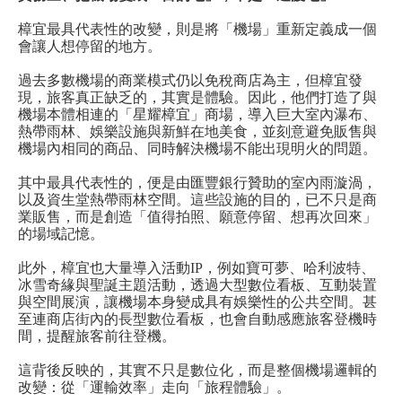
樟宜最具代表性的改變，則是將「機場」重新定義成一個
會讓人想停留的地方。
過去多數機場的商業模式仍以免稅商店為主，但樟宜發
現，旅客真正缺乏的，其實是體驗。因此，他們打造了與
機場本體相連的「星耀樟宜」商場，導入巨大室內瀑布、
熱帶雨林、娛樂設施與新鮮在地美食，並刻意避免販售與
機場內相同的商品、同時解決機場不能出現明火的問題。
其中最具代表性的，便是由匯豐銀行贊助的室內雨漩渦，
以及資生堂熱帶雨林空間。這些設施的目的，已不只是商
業販售，而是創造「值得拍照、願意停留、想再次回來」
的場域記憶。
此外，樟宜也大量導入活動IP，例如寶可夢、哈利波特、
冰雪奇緣與聖誕主題活動，透過大型數位看板、互動裝置
與空間展演，讓機場本身變成具有娛樂性的公共空間。甚
至連商店街內的長型數位看板，也會自動感應旅客登機時
間，提醒旅客前往登機。
這背後反映的，其實不只是數位化，而是整個機場邏輯的
改變：從「運輸效率」走向「旅程體驗」。