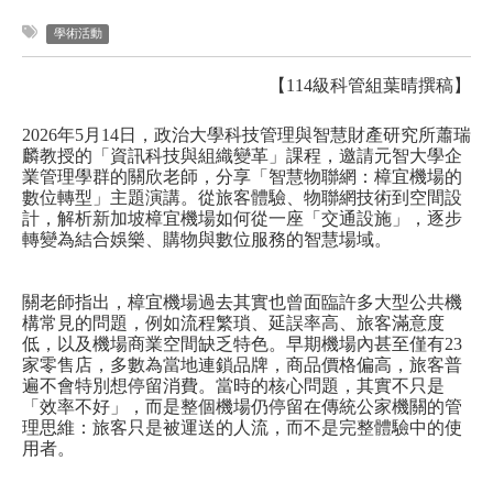
學術活動
【114級科管組葉晴撰稿】
2026年5月14日，政治大學科技管理與智慧財產研究所蕭瑞
麟教授的「資訊科技與組織變革」課程，邀請元智大學企
業管理學群的關欣老師，分享「智慧物聯網：樟宜機場的
數位轉型」主題演講。從旅客體驗、物聯網技術到空間設
計，解析新加坡樟宜機場如何從一座「交通設施」，逐步
轉變為結合娛樂、購物與數位服務的智慧場域。
關老師指出，樟宜機場過去其實也曾面臨許多大型公共機
構常見的問題，例如流程繁瑣、延誤率高、旅客滿意度
低，以及機場商業空間缺乏特色。早期機場內甚至僅有23
家零售店，多數為當地連鎖品牌，商品價格偏高，旅客普
遍不會特別想停留消費。當時的核心問題，其實不只是
「效率不好」，而是整個機場仍停留在傳統公家機關的管
理思維：旅客只是被運送的人流，而不是完整體驗中的使
用者。