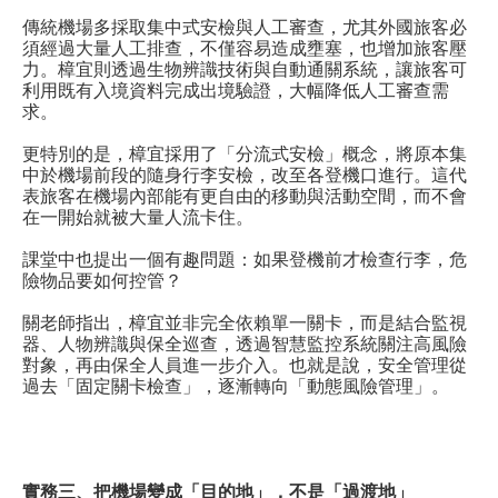
傳統機場多採取集中式安檢與人工審查，尤其外國旅客必
須經過大量人工排查，不僅容易造成壅塞，也增加旅客壓
力。樟宜則透過生物辨識技術與自動通關系統，讓旅客可
利用既有入境資料完成出境驗證，大幅降低人工審查需
求。
更特別的是，樟宜採用了「分流式安檢」概念，將原本集
中於機場前段的隨身行李安檢，改至各登機口進行。這代
表旅客在機場內部能有更自由的移動與活動空間，而不會
在一開始就被大量人流卡住。
課堂中也提出一個有趣問題：如果登機前才檢查行李，危
險物品要如何控管？
關老師指出，樟宜並非完全依賴單一關卡，而是結合監視
器、人物辨識與保全巡查，透過智慧監控系統關注高風險
對象，再由保全人員進一步介入。也就是說，安全管理從
過去「固定關卡檢查」，逐漸轉向「動態風險管理」。
實務三、把機場變成「目的地」，不是「過渡地」