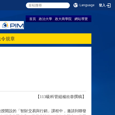
Language
登入
首頁
政治大學
政大商學院
網站導覽
法令規章
【113級科管組
撰稿】
楊欣蓉
教授開設的「智財交易與行銷」課程中，邀請到聯發