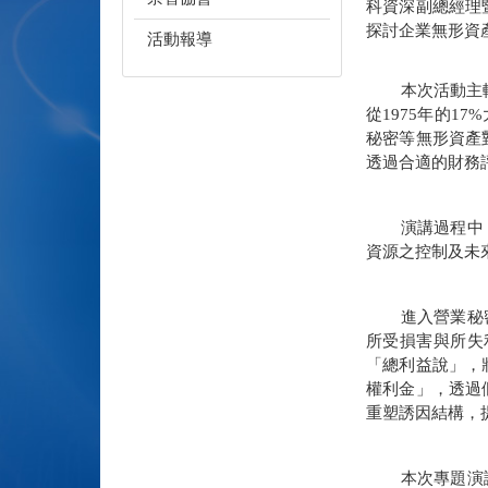
科資深副總經理
探討企業無形資
活動報導
本次活動主
從
1975
年的
17%
秘密等無形資產
透過合適的財務
演講過程中
資源之控制及未
進入營業秘
所受損害與所失
「總利益說」，
權利金」，透過
重塑誘因結構，
本次專題演