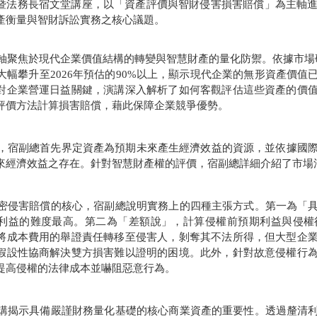
暨法務長宿文堂講座，以「資產評價與智財侵害損害賠償」為主軸
產衡量與智財訴訟實務之核心議題。
軸聚焦於現代企業價值結構的轉變與智慧財產的量化防禦。依據市場
大幅攀升至
2026
年預估的
90%
以上，顯示現代企業的無形資產價值
對企業營運日益關鍵，演講深入解析了如何客觀評估這些資產的價
評價方法計算損害賠償，藉此保障企業競爭優勢。
，宿副總首先界定資產為預期未來產生經濟效益的資源，並依據國
來經濟效益之存在。針對智慧財產權的評價，宿副總詳細介紹了市場
密侵害賠償的核心，宿副總說明實務上的四種主張方式。第一為「
利益的難度最高。第二為「差額說」，計算侵權前預期利益與侵權
將成本費用的舉證責任轉移至侵害人，剝奪其不法所得，但大型企
假設性協商解決雙方損害難以證明的困境。此外，針對故意侵權行
提高侵權的法律成本並嚇阻惡意行為。
講揭示具備嚴謹財務量化基礎的核心商業資產的重要性。透過釐清