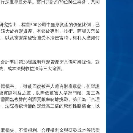
進行深度專題分享。當日共計約
30
位師生與會，共同
研究指出，標普
500
公司中無形資產的價值比例，已
已遠大於有形資產。有鑑於專利、技術、商譽與營業
值，以及當營業秘密遭受不法侵害時，權利人應如何
際會計準則第
38
號說明無形資產需具備可辨認性、對
法、成本法與收益法等三大途徑。
具體損害」，雖能回復被害人應有財產狀態，但舉證
後實際利益之差，以降低被害人舉證門檻。第三為
業需面臨複雜的利潤貢獻率剝離挑戰。第四為「合理
為，法院得依情節酌定最高三倍的懲罰性賠償金，以
利潤損失、不當得利、合理權利金與研發成本等賠償