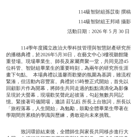
114級智財組孫苡銜 撰稿
114級智財組王邦靖 攝影
活動日期：2026 年 5 月 30 日 
114學年度國立政治大學科技管理與智慧財產研究所
的播穗典禮，於2026年5月30日，在藝文中心3樓視聽館隆
重登場。現場畢業生、師長及家屬齊聚一堂，共同見證45
位科管、智財組畢業生的重要時刻，為兩年的研究所生涯
畫下句點。  本場典禮以溫馨而歡樂的氛圍為基調，雖流程
緊湊，但活動內容豐富。典禮於15時整正式開始，首先以
回顧影片作為開幕，將師生共同走過的點點滴滴化為影像
呈現於大螢幕，現場歡笑聲此起彼落，勾起無數共同記
憶。緊接著司儀開場，邀請 莊弘鈺 所長上台致詞，所長以
「旅程落幕，人生開始」為勉勵，鼓勵全體畢業生帶著在
學期間所累積的學識與歷練，勇敢迎向未來挑戰。
致詞環節結束後，全體師生與家長共同移步進行大