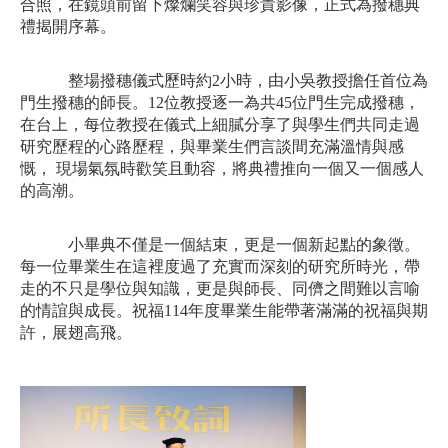
合照，在鏡頭前留下燦爛笑容與珍貴影像，正式為撥穗典
禮揭開序幕。
整場撥穗儀式歷時約2小時，由小吳教授擔任首位為
門生撥穗的師長。12位教授逐一為共45位門生完成撥穗，
在台上，每位教授在儀式上細膩分享了與學生們共同走過
研究歷程的心路歷程，與畢業生們言談間充滿溫情與感
慨， 現場氣氛時歡笑且動容，將典禮推向一個又一個感人
的高潮。 
小畢典不僅是一個結束，更是一個新起點的象徵。
每一位畢業生在這裡度過了充實而深刻的研究所時光，帶
走的不只是學位與知識，更是與師長、同儕之間難以言喻
的情誼與成長。祝福114年度畢業生能帶著滿滿的祝福與期
許，展翅高飛。