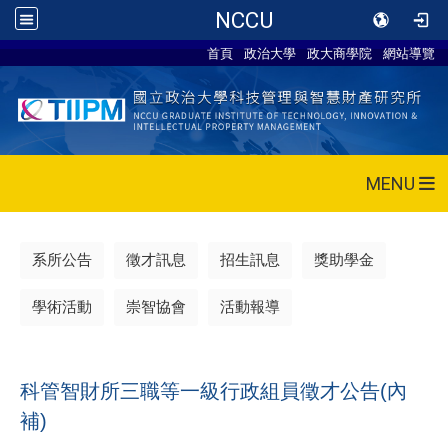
NCCU
首頁
政治大學
政大商學院
網站導覽
MENU
系所公告
徵才訊息
招生訊息
獎助學金
學術活動
崇智協會
活動報導
科管智財所三職等一級行政組員徵才公告(內
補)