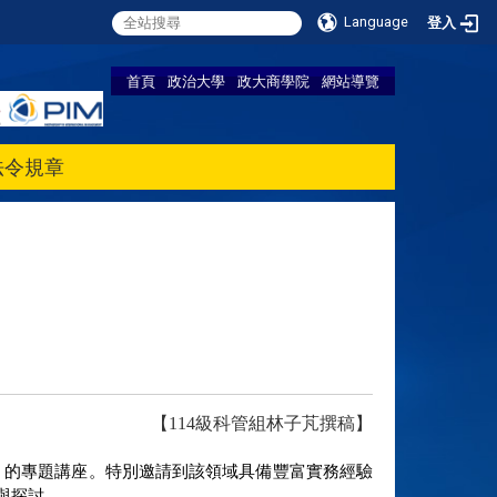
Language
登入
首頁
政治大學
政大商學院
網站導覽
法令規章
【114級科管組林子芃撰稿】
略」的專題講座。特別邀請到該領域具備豐富實務經驗
與探討