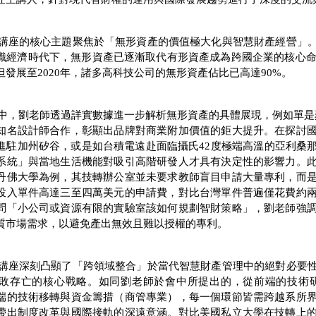
講座的核心主題聚焦於「無形資產的價值極大化與智慧財產經營」
識經濟時代下，無形資產已逐漸取代有形資產成為跨國企業的核心命脈
發展至2020年，諸多高科技公司的無形資產佔比已高達90%。
中，劉老師透過詳實數據進一步解析無形資產的具體展現，例如單是蘋
知名設計師合作，彰顯出品牌對商業附加價值的鉅大提升。在探討
進駐加州矽谷，或是如台積電遠赴面臨攝氏42度極端高溫的亞利桑
系統」與當地生活機能對吸引高階研發人才具有決定性的影響力。
丹佛大學為例，其技轉辦公室並未要求教師盲目申請大量專利，而
投入單件高達三至四萬美元的申請費，對比台灣單件普遍僅花費約
問「小公司或資源有限的實驗室該如何規劃智財策略」，劉老師強
質市場需求，以避免產出無效且難以授權的專利。
講座深刻凸顯了「跨領域整合」於當代智慧財產管理中的絕對必要
敗存亡的核心戰略。如同劉老師於會中所提出的，從前端的技術
端的技術移轉與資金籌措（商管專業），每一個環節皆需跨越系所
帶出制度改革與國際接軌的深遠意涵。對比美國私立大學在技轉上