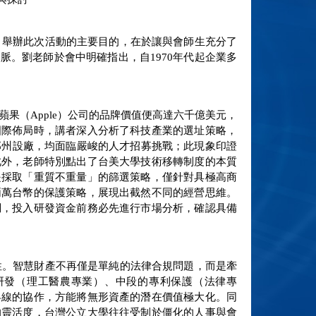
。舉辦此次活動的主要目的，在於讓與會師生充分了
。劉老師於會中明確指出，自1970年代起企業多
果（Apple）公司的品牌價值便高達六千億美元，
國際佈局時，講者深入分析了科技產業的選址策略，
那州設廠，均面臨嚴峻的人才招募挑戰；此現象印證
此外，老師特別點出了台美大學技術移轉制度的本質
是採取「重質不重量」的篩選策略，僅針對具極高商
兩萬台幣的保護策略，展現出截然不同的經營思維。
調，投入研發資金前務必先進行市場分析，確認具備
性。智慧財產不再僅是單純的法律合規問題，而是牽
研發（理工醫農專業）、中段的專利保護（法律專
界線的協作，方能將無形資產的潛在價值極大化。同
的靈活度，台灣公立大學往往受制於僵化的人事與會