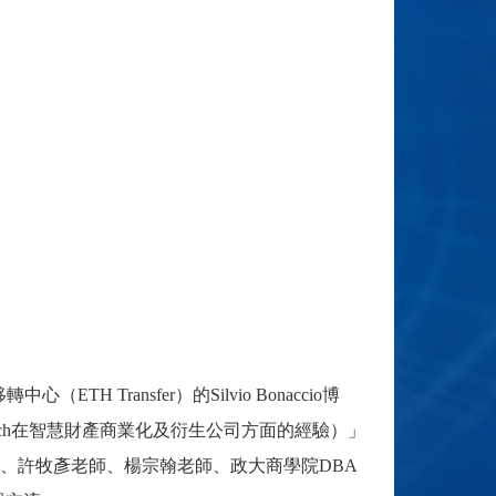
移轉中心（
ETH Transfer
）的
Silvio Bonaccio
博
ch
在智慧財產商業化及衍生公司方面的經驗）」
、許牧彥老師、楊宗翰老師、政大商學院
DBA