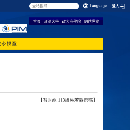
Language
登入
首頁
政治大學
政大商學院
網站導覽
法令規章
【智財組
113
級
吳若微撰稿】