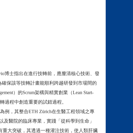
ilvio博士指出在進行技轉前，應釐清核心技術、發
定位等要素。為確保該等技轉計畫能順利跨越研發到市場間的
gement）的Scrum架構與精實創業（Lean Start-
技轉過程中創造重要的試錯過程。
為例，其整合ETH Zürich在生醫工程領域之專
icine）技術，以及醫院的臨床專業，實踐「從科學到生命」
畫在移植醫學領域即有重大突破，其透過一種灌注技術，使人類肝臟