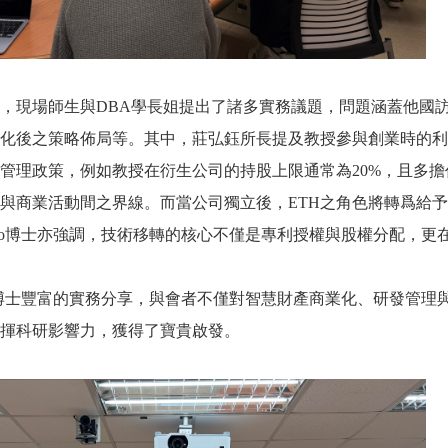
，現場師生與DBA學長姐提出了諸多實務議題，問題涵蓋他國
化後之策略佈局等。其中，莊弘鈺所長提及教授參與創業時的利益衝
管理政策，例如教授在衍生公司的持股上限通常為20%，且多
與商業活動間之界線。而當公司獨立後，ETH之角色將轉爲給
lvio博士亦強調，技術移轉的核心不僅是專利授權與股權分配，
vio博士豐富的實務分享，與會者不僅對智慧財產商業化、研發管
揮科研影響力，獲得了寶貴啟發。