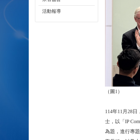
活動報導
（圖1）
114
年
11
月
28
日
士，以「
IP Comm
為題，進行專題