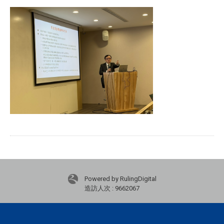
Powered by RulingDigital
造訪人次 : 9662067