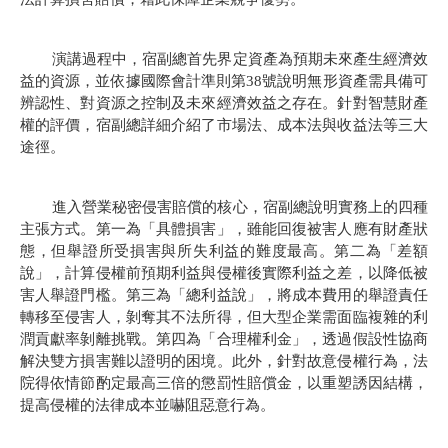
演講過程中，宿副總首先界定資產為預期未來產生經濟效
益的資源，並依據國際會計準則第
38
號說明無形資產需具備可
辨認性、對資源之控制及未來經濟效益之存在。針對智慧財產
權的評價，宿副總詳細介紹了市場法、成本法與收益法等三大
途徑。
進入營業秘密侵害賠償的核心，宿副總說明實務上的四種
主張方式。第一為「具體損害」，雖能回復被害人應有財產狀
態，但舉證所受損害與所失利益的難度最高。第二為「差額
說」，計算侵權前預期利益與侵權後實際利益之差，以降低被
害人舉證門檻。第三為「總利益說」，將成本費用的舉證責任
轉移至侵害人，剝奪其不法所得，但大型企業需面臨複雜的利
潤貢獻率剝離挑戰。第四為「合理權利金」，透過假設性協商
解決雙方損害難以證明的困境。此外，針對故意侵權行為，法
院得依情節酌定最高三倍的懲罰性賠償金，以重塑誘因結構，
提高侵權的法律成本並嚇阻惡意行為。