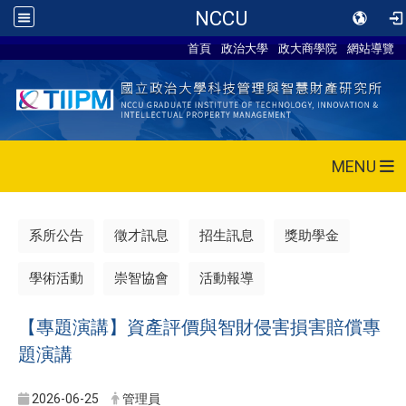
NCCU
首頁
政治大學
政大商學院
網站導覽
MENU
系所公告
徵才訊息
招生訊息
獎助學金
學術活動
崇智協會
活動報導
【專題演講】資產評價與智財侵害損害賠償專
題演講
2026-06-25
管理員