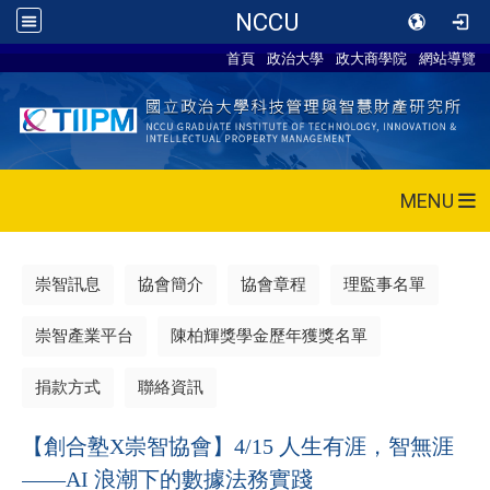
NCCU
首頁
政治大學
政大商學院
網站導覽
MENU
崇智訊息
協會簡介
協會章程
理監事名單
崇智產業平台
陳柏輝獎學金歷年獲獎名單
捐款方式
聯絡資訊
【創合塾X崇智協會】4/15 人生有涯，智無涯
——AI 浪潮下的數據法務實踐