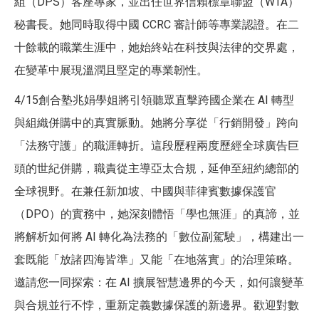
組（DPS）客座專家，並出任世界信賴標章聯盟（WTA）
秘書長。她同時取得中國 CCRC 審計師等專業認證。在二
十餘載的職業生涯中，她始終站在科技與法律的交界處，
在變革中展現溫潤且堅定的專業韌性。
4/15創合塾兆娟學姐將引領聽眾直擊跨國企業在 AI 轉型
與組織併購中的真實脈動。她將分享從「行銷開發」跨向
「法務守護」的職涯轉折。這段歷程兩度歷經全球廣告巨
頭的世紀併購，職責從主導亞太合規，延伸至紐約總部的
全球視野。在兼任新加坡、中國與菲律賓數據保護官
（DPO）的實務中，她深刻體悟「學也無涯」的真諦，並
將解析如何將 AI 轉化為法務的「數位副駕駛」，構建出一
套既能「放諸四海皆準」又能「在地落實」的治理策略。
邀請您一同探索：在 AI 擴展智慧邊界的今天，如何讓變革
與合規並行不悖，重新定義數據保護的新邊界。歡迎對數