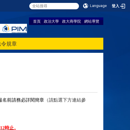
Language
登入
首頁
政治大學
政大商學院
網站導覽
法令規章
報名前請務必詳閱簡章
（請點選下方連結參
12時止
。