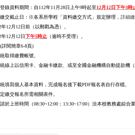
錄資料期間：自112年11月28日上午9時起至
12
月12日下午3時
繳交截止日：
依
各系所學程「資料繳交方式」規定辦理，
詳細繳
2
年12月12日前（以郵戳為憑）。
2年12月12日
下午5時止
（逾時不受理）。
詳閱簡章6-8頁)
統取得繳費帳號。
統線上以信用卡、金融卡繳款、或至全國金融機構自動提款機（
統填寫個人基本資料，完成報名後下載PDF報名表自行存檔。
定繳交報名所需相關表件。
班時間（08:30~12:00；13:30~17:00）洽本校教務處綜合業務組(0