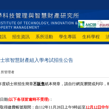
資訊
招生資訊
系所活動
學生專區
生科學程
度碩士班智慧財產組入學考試招生公告
所管理者
學年度碩士班招生簡章
不販售
紙本簡章，請自行網頁瀏覽或列印，
日期
(
以下各項皆逾時不受理)
：
取得繳費帳號期間：自112年11月28日上午9時起至
12
月12日中午