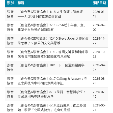
類別
標題
張貼日期
崇智
【創合塾X崇智協會】4/15 人生有涯，智無涯
2026-03-
協會
——AI 浪潮下的數據法務實踐
13
崇智
【創合塾X崇智協會】3/11 6-7-6近十年書、畫、
2026-02-
協會
建築走向地景的創新觀察
09
崇智
【創合塾X崇智協會】12/10 Steve Jobs 之後的蘋
2025-11-
協會
果怎麼了？蘋果的文化與思维
27
崇智
【創合塾X崇智協會】11/12 從國父誕辰和醫師節
2025-10-
協會
來看台灣生醫團隊的國際化布局經驗
28
崇智
【創合塾X崇智協會】10/15 下一個運動關鍵字
2025-09-
協會
24
崇智
【創合塾X崇智協會】9/17 Calling & Answer：在
2025-08-
協會
正念與後悔中徘徊的創業者筆記
28
崇智
【創合塾X崇智協會】8/13 學習、智慧與頓悟：
2025-07-
協會
從AI應用教學談維度思考
15
崇智
【創合塾X崇智協會】6/18 還我健康：從走路開
2025-05-
協會
始—學習「北歐式健走」之奇幻旅程
21