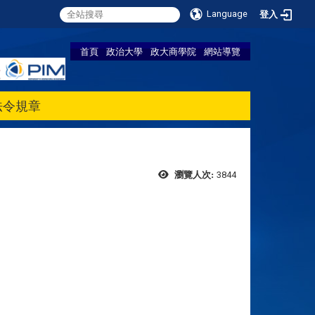
Language
登入
首頁
政治大學
政大商學院
網站導覽
法令規章
3844
瀏覽人次: