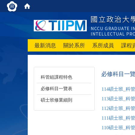
最新消息
關於系所
系所成員
課程
必修科目一
科管組課程特色
必修科目一覽表
114
碩士班_
科
113
碩士班_
科
碩士班修業細則
112
碩士班_
科
111
碩士班_
科
110
碩士班_
科