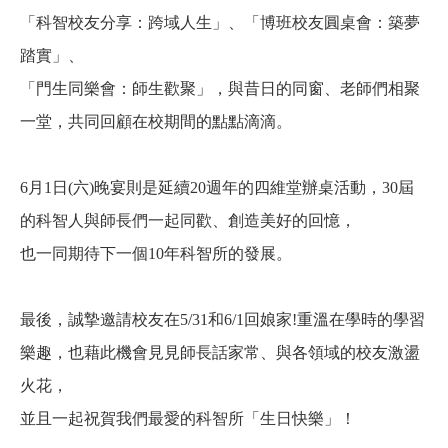
「科智校友分享：跨域人生」、「博班校友圓桌會：築夢
踏實」、
「門生同樂會：師生歡聚」，與昔日的同窗、老師們相聚
一堂，共同回顧在校期間的點點滴滴。
6
月1日(六)晚宴則是延續
20
週年的四維堂辦桌活動，30屆
的科智人與師長們一起同歡、創造美好的回憶，
也一同期待下一個
10
年科智所的發展。
最後，誠摯邀請校友在
5/31
和
6/1
回娘家!重溫在學時的學習
樂趣，也藉此機會見見師長話家常、與各領域的校友激盪
火花，
並且一起祝賀我們最愛的科智所「生日快樂」！