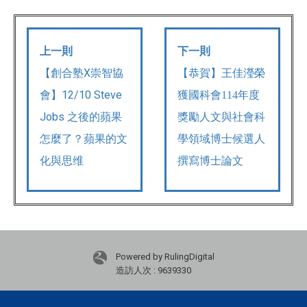
上一則
下一則
【創合塾X崇智協
【恭賀】王佳瀅榮
會】12/10 Steve
獲國科會114年度
Jobs 之後的蘋果
獎勵人文與社會科
怎麼了？蘋果的文
學領域博士候選人
化與思维
撰寫博士論文
Powered by RulingDigital
造訪人次 : 9639330