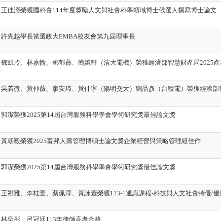
】王佳瀅榮獲國科會114年度獎勵人文與社會科學領域博士候選人撰寫博士論文
許先越學長當選政大EMBA校友會第九屆理事長
】鄧凱玲、林嘉愉、鄧郁蒨、簡婉軒（清大電機）榮獲經濟部智慧財產局2025
】吳若微
、
黃仲薇、
廖安琦
、黃仲寧（陽明交大）劉品彥（台積電）榮獲經濟部智
郭潔榮獲2025第14屆台灣服務科學學會學術研究獎最佳論文獎
黃朝毅榮獲2025富邦人壽管理博碩士論文獎企業經營與策略管理組佳作
郭潔榮獲2025第14屆台灣服務科學學會學術研究獎最佳論文獎
王祺雅、李桂萱、蔡佩淳、黃詠萱榮獲113-1通識課程-科技與人文社會特優/
林奕彤、呂冠廷113年律師高考合格