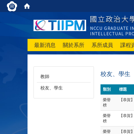
最新消息
關於系所
系所成員
課程
校友、學生
教師
校友、學生
類別
標題
榮譽
【恭賀】
榜
榮譽
【恭賀
榜
榮譽
【恭賀】