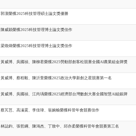
郭潔榮獲2025科技管理碩士論文獎優勝
陳威穎榮獲2025科技管理博士論文獎佳作
梁煥煒榮獲2025科技管理博士論文獎佳作
黃威博、吳國禎、陳柳君榮獲2025勞動部創客松競賽全國AI農業組金牌獎
黃威博、蔡程毅、陳沂萱榮獲2025政治大學新創之星競賽第一名
黃威博、吳國禎、江尚瑀榮獲2025經濟部台灣數創大賽全國智慧AI組銀牌
】蔡芃芑、高溱霙、李佳瑋、翁婉榆榮獲科管年會競賽佳作
】林誌鈞、張哲綱、陳鴻杰、丁致中、邱亦柔榮獲科管年會競賽第三名