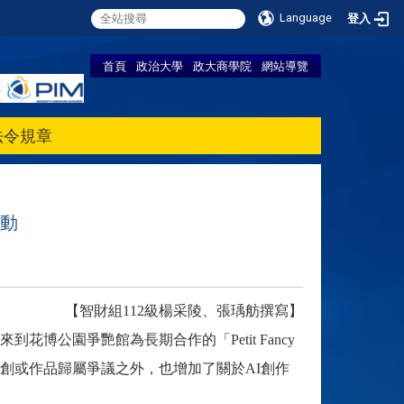
Language
登入
首頁
政治大學
政大商學院
網站導覽
法令規章
動
【智財組112級楊采陵、張瑀舫撰寫】
博公園爭艷館為長期合作的「Petit Fancy
創或作品歸屬爭議之外，也增加了關於
AI
創作