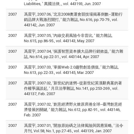
Liabilities, ' 萬國法律,., vol. 443193, Jun. 2007
2007
馮震宇, 2007.06, '北京2008奧運會競技場揭幕倒數--運動行
銷品牌大戰激烈開打, ' 能力雜誌, No.616, pp.70-79., vol.
443142, Jun. 2007
2007
馮震宇, 2007.05, '內線交易風險今非昔比, ' 能力雜誌,
No.615, pp.86-95., vol. 443143, May. 2007
2007
馮震宇, 2007.04, '保護智慧資本擴大品牌行銷效益, ' 能力雜
誌, No.614, pp.22-31., vol. 443144, Apr. 2007
2007
馮震宇, 2007.03, '掌握Web 2.0趨勢創造價值, ' 能力雜誌,
No.613, pp.22-33., vol. 443145, Mar. 2007
2007
馮震宇, 2007.02, '新世紀的迷惘--從新世紀英漢辭典案的著
作權爭議談起, ' 月旦法學雜誌, No.141, pp.253-269., vol.
443137, Feb. 2007
2007
馮震宇, 2007.02, '創意經濟野火燎原席捲全球--臺灣創意經
濟發展的關鍵, ' 能力雜誌, No.612, pp.82-91., vol. 443146,
Feb. 2007
2007
馮震宇, 2007.01, '開放原始碼之法律風險與因應策略, ' 法令
月刊, Vol.58, No.1, pp.27-45., vol. 443139, Jan. 2007