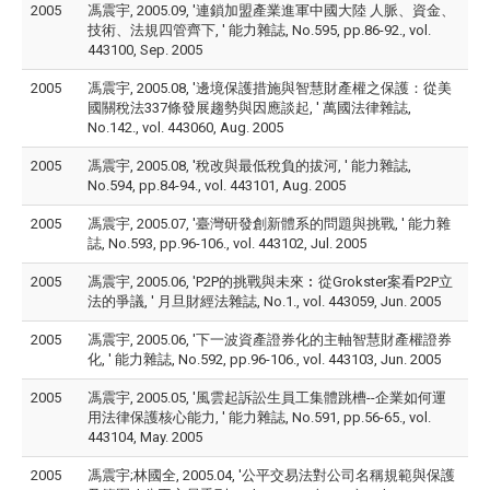
2005
馮震宇, 2005.09, '連鎖加盟產業進軍中國大陸 人脈、資金、
技術、法規四管齊下, ' 能力雜誌, No.595, pp.86-92., vol.
443100, Sep. 2005
2005
馮震宇, 2005.08, '邊境保護措施與智慧財產權之保護：從美
國關稅法337條發展趨勢與因應談起, ' 萬國法律雜誌,
No.142., vol. 443060, Aug. 2005
2005
馮震宇, 2005.08, '稅改與最低稅負的拔河, ' 能力雜誌,
No.594, pp.84-94., vol. 443101, Aug. 2005
2005
馮震宇, 2005.07, '臺灣研發創新體系的問題與挑戰, ' 能力雜
誌, No.593, pp.96-106., vol. 443102, Jul. 2005
2005
馮震宇, 2005.06, 'P2P的挑戰與未來︰從Grokster案看P2P立
法的爭議, ' 月旦財經法雜誌, No.1., vol. 443059, Jun. 2005
2005
馮震宇, 2005.06, '下一波資產證券化的主軸智慧財產權證券
化, ' 能力雜誌, No.592, pp.96-106., vol. 443103, Jun. 2005
2005
馮震宇, 2005.05, '風雲起訴訟生員工集體跳槽--企業如何運
用法律保護核心能力, ' 能力雜誌, No.591, pp.56-65., vol.
443104, May. 2005
2005
馮震宇;林國全, 2005.04, '公平交易法對公司名稱規範與保護