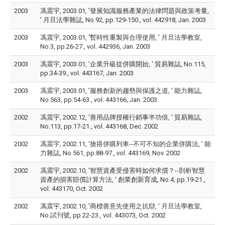
2003
馮震宇, 2003.01, '發展知識服務產業的法律問題與政策考量,
' 月旦法學雜誌, No.92, pp.129-150., vol. 442918, Jan. 2003
2003
馮震宇, 2003.01, '暫時性重製與合理使用, ' 月旦法學教室,
No.3, pp.26-27., vol. 442936, Jan. 2003
2003
馮震宇, 2003.01, '企業升級從併購開始, ' 貿易雜誌, No.115,
pp.34-39., vol. 443167, Jan. 2003
2003
馮震宇, 2003.01, '服務創新的趨勢與保護之道, ' 能力雜誌,
No.563, pp.54-63., vol. 443166, Jan. 2003
2002
馮震宇, 2002.12, '善用品牌授權行銷事半功倍, ' 貿易雜誌,
No.113, pp.17-21., vol. 443168, Dec. 2002
2002
馮震宇, 2002.11, '搶搭併購列車--不可不知的企業併購法, ' 能
力雜誌, No.561, pp.88-97., vol. 443169, Nov. 2002
2002
馮震宇, 2002.10, '智慧資產受侵害時如何求償？--剖析智慧
資產的損害賠償計算方法, ' 創業創新育成, No.4, pp.19-21.,
vol. 443170, Oct. 2002
2002
馮震宇, 2002.10, '商標善意先使用之抗辯, ' 月旦法學教室,
No.試刊號, pp.22-23., vol. 443073, Oct. 2002