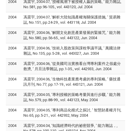
2004
馮震宇, 2004.07, '授權風潮下被授權人贏的策略, ' 能力雜誌,
No.581, pp.96-105., vol. 443120, Jul. 2004
2004
馮震宇, 2004.07, '解析大陸知識產權海關保護措施, ' 貿易雜
誌, No.151, pp.24-29., vol. 443118, Jul. 2004
2004
馮震宇, 2004.06, '解開文化創意產業發展的緊箍咒, ' 能力雜
誌, No.580, pp.56-65., vol. 443122, Jun. 2004
2004
馮震宇, 2004.06, '技術入股政策與課稅爭議平議, ' 萬國法律
雜誌, No.135, pp.5-28., vol. 443027, Jun. 2004
2004
馮震宇, 2004.06, '從美國司法實務看台灣專利案件之假處分
救濟, ' 月旦法學雜誌, pp.1-35., vol. 442933, Jun. 2004
2004
馮震宇, 2004.06, '生物科技產業應考慮的專利策略, ' 藥技通
訊月刊, No.77, pp.17-19., vol. 443121, Jun. 2004
2004
馮震宇, 2004.05, '專利授權的策略考量與進行步驟, ' 能力雜
誌, No.579, pp.88-99., vol. 443123, May. 2004
2004
馮震宇, 2004.05, '專利商品化模式之探討, ' 智慧財產權月刊,
No.65, pp.5-21., vol. 442932, May. 2004
2004
馮震宇, 2004.04, '知識經濟時代的祕密競爭, ' 能力雜誌，,
No.578, pp.100-110., vol. 443124, Apr. 2004