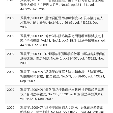
2010
馮震宇, 2010.01, '「智慧財產權」解析－如何有效管理與創
造最大價值？, ' 經理人月刊, No.62, pp.124-131., vol.
443225, Jan. 2010
2009
馮震宇, 2009.12, '靈活調配運用激勵制度─不畏不懼打贏人
才戰爭, ' 能力雜誌, No.646, pp.56-65., vol. 443223, Dec.
2009
2009
馮震宇, 2009.12, '從智財法院迅馳案之問題看商標減損之未
來, ' 全國律師, Vol.13, No.12, pp.7-18.(月旦法學知識庫), vol.
443216, Dec. 2009
2009
馮震宇, 2009.11, 'Dell網路標價風暴的啟示─網站錯誤標價的
應變之道, ' 能力雜誌, No.645, pp.98-107., vol. 443222, Nov.
2009
2009
馮震宇, 2009.09, '品牌策略進軍大陸內銷市場─大陸商標法
相關規範與實務, ' 能力雜誌, No.643, pp.88-96., vol. 443221,
Sep. 2009
2009
馮震宇, 2009.09, '網路商品標錯價格出售後得否撤銷意思表
示, ' 台灣法學雜誌, No.135, pp.203-208.(月旦法學知識庫),
vol. 443215, Sep. 2009
2009
馮震宇, 2009.07, '經濟發展回歸人文訴求─文化創意產業蓄
勢待發？, ' 能力雜誌, No.641, pp.118-125., vol. 443220, Jul.