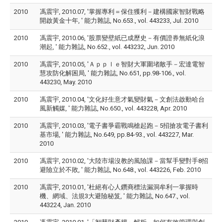
2010
馮震宇, 2010.07, '掌握專利＝保住獲利－建構國家智財戰略
開啟黃金十年, ' 能力雜誌, No.653., vol. 443233, Jul. 2010
2010
馮震宇, 2010.06, '股票變壁紙已成歷史－有價證券無紙化浪
潮起, ' 能力雜誌, No.652., vol. 443232, Jun. 2010
2010
馮震宇, 2010.05, 'Ａｐｐｌｅ智財大軍圍堵敵手－宏達電智
慧攻防化解困局, ' 能力雜誌, No.651, pp.98-106., vol.
443230, May. 2010
2010
馮震宇, 2010.04, '文化好生意才氣變財氣－文創法啟動哈台
風新觸媒, ' 能力雜誌, No.650., vol. 443228, Apr. 2010
2010
馮震宇, 2010.03, '電子書爭霸戰鳴槍起跑－5招搶攻電子書利
基市場, ' 能力雜誌, No.649, pp.84-93., vol. 443227, Mar.
2010
2010
馮震宇, 2010.02, '大陸市場沒教的風險課－當幫手變對手8招
避險立於不敗, ' 能力雜誌, No.648., vol. 443226, Feb. 2010
2010
馮震宇, 2010.01, '杜絕有心人鑽商標法漏洞牟利一掌握時
機、網域、法規3大避險秘笈, ' 能力雜誌, No.647., vol.
443224, Jan. 2010