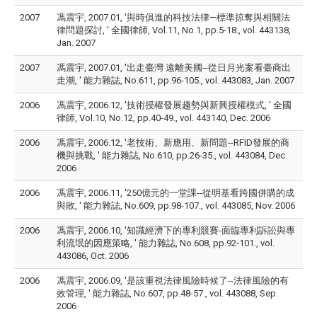
2007
馮震宇, 2007.01, '與時俱進的科技法律—標準掠奪與相關法
律問題探討, ' 全國律師, Vol.11, No.1, pp.5-18., vol. 443138,
Jan. 2007
2007
馮震宇, 2007.01, '出走臺灣 遠離美國--從日月光案看臺商出
走潮, ' 能力雜誌, No.611, pp.96-105., vol. 443083, Jan. 2007
2006
馮震宇, 2006.12, '技術授權發展趨勢與新興授權模式, ' 全國
律師, Vol.10, No.12, pp.40-49., vol. 443140, Dec. 2006
2006
馮震宇, 2006.12, '老技術、新應用、新問題--RFID發展的商
機與挑戰, ' 能力雜誌, No.610, pp.26-35., vol. 443084, Dec.
2006
2006
馮震宇, 2006.11, '250億元的一堂課--從明基看跨國併購的成
與敗, ' 能力雜誌, No.609, pp.98-107., vol. 443085, Nov. 2006
2006
馮震宇, 2006.10, '知識經濟下的專利競賽-面臨專利訴訟與專
利流氓的因應策略, ' 能力雜誌, No.608, pp.92-101., vol.
443086, Oct. 2006
2006
馮震宇, 2006.09, '是該重視法律風險時候了--法律風險的有
效管理, ' 能力雜誌, No.607, pp.48-57., vol. 443088, Sep.
2006