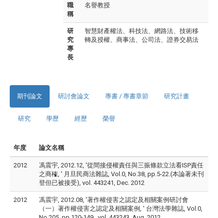
職
名譽教授
稱
研
智慧財產權法、科技法、網路法、技術移
究
轉及授權、商事法、公司法、證券交易法
專
長
期刊論文
研討會論文
專書 / 專書章節
研究計畫
研究
學歷
經歷
榮譽
年度
論文名稱
2012
馮震宇, 2012.12, '從間接侵權責任與三振條款立法看ISP責任
之商榷, ' 月旦民商法雜誌, Vol.0, No.38, pp.5-22.(本論著未刊
登但已被接受), vol. 443241, Dec. 2012
2012
馮震宇, 2012.08, '著作權侵害之認定及相關案例研討會
（一）著作權侵害之認定及相關案例, ' 台灣法學雜誌, Vol.0,
No.205, pp.120-149., vol. 443243, Aug. 2012