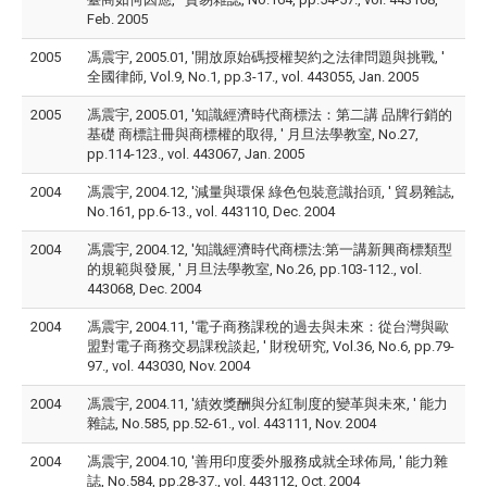
Feb. 2005
2005
馮震宇, 2005.01, '開放原始碼授權契約之法律問題與挑戰, '
全國律師, Vol.9, No.1, pp.3-17., vol. 443055, Jan. 2005
2005
馮震宇, 2005.01, '知識經濟時代商標法：第二講 品牌行銷的
基礎 商標註冊與商標權的取得, ' 月旦法學教室, No.27,
pp.114-123., vol. 443067, Jan. 2005
2004
馮震宇, 2004.12, '減量與環保 綠色包裝意識抬頭, ' 貿易雜誌,
No.161, pp.6-13., vol. 443110, Dec. 2004
2004
馮震宇, 2004.12, '知識經濟時代商標法:第一講新興商標類型
的規範與發展, ' 月旦法學教室, No.26, pp.103-112., vol.
443068, Dec. 2004
2004
馮震宇, 2004.11, '電子商務課稅的過去與未來：從台灣與歐
盟對電子商務交易課稅談起, ' 財稅研究, Vol.36, No.6, pp.79-
97., vol. 443030, Nov. 2004
2004
馮震宇, 2004.11, '績效獎酬與分紅制度的變革與未來, ' 能力
雜誌, No.585, pp.52-61., vol. 443111, Nov. 2004
2004
馮震宇, 2004.10, '善用印度委外服務成就全球佈局, ' 能力雜
誌, No.584, pp.28-37., vol. 443112, Oct. 2004