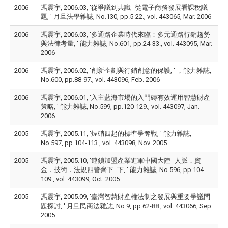
2006
馮震宇, 2006.03, '從爭議到共識--從電子商務發展看課稅議
題, ' 月旦法學雜誌, No.130, pp.5-22., vol. 443065, Mar. 2006
2006
馮震宇, 2006.03, '多通路企業時代來臨：多元通路行銷趨勢
與法律考量, ' 能力雜誌, No.601, pp.24-33., vol. 443095, Mar.
2006
2006
馮震宇, 2006.02, '創新企劃與行銷創意的保護, ' ，能力雜誌,
No.600, pp.88-97., vol. 443096, Feb. 2006
2006
馮震宇, 2006.01, '入主藍海市場的入門磚有效運用智慧財產
策略, ' 能力雜誌, No.599, pp.120-129., vol. 443097, Jan.
2006
2005
馮震宇, 2005.11, '煙硝四起的標準爭奪戰, ' 能力雜誌,
No.597, pp.104-113., vol. 443098, Nov. 2005
2005
馮震宇, 2005.10, '連鎖加盟產業進軍中國大陸--人脈．資
金．技術．法規四管齊下 -下, ' 能力雜誌, No.596, pp.104-
109., vol. 443099, Oct. 2005
2005
馮震宇, 2005.09, '臺灣智慧財產權法制之發展與重要爭議問
題探討, ' 月旦民商法雜誌, No.9, pp.62-88., vol. 443066, Sep.
2005