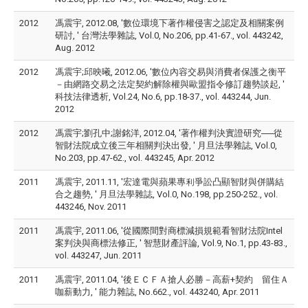
2012
馮震宇, 2012.08, '數位環境下著作權侵害之認定及相關案例
研討, ' 台灣法學雜誌, Vol.0, No.206, pp.41-67., vol. 443242,
Aug. 2012
2012
馮震宇;邱映曦, 2012.06, '數位內容交易與消費者保護之衡平
－由網路交易之法定契約解除權與歐盟指令修訂趨勢談起, '
科技法律透析, Vol.24, No.6, pp.18-37., vol. 443244, Jun.
2012
2012
馮震宇;劉孔中;謝銘洋, 2012.04, '著作權判決實證研究──從
智財法院成立後三年相關判決出發, ' 月旦法學雜誌, Vol.0,
No.203, pp.47-62., vol. 443245, Apr. 2012
2011
馮震宇, 2011.11, '宏達電與蘋果專利爭訟凸顯智財與併購結
合之趨勢, ' 月旦法學雜誌, Vol.0, No.198, pp.250-252., vol.
443246, Nov. 2011
2011
馮震宇, 2011.06, '從國際間對商標減損規範看智財法院Intel
案判決與商標法修正, ' 智慧財產評論, Vol.9, No.1, pp.43-83.,
vol. 443247, Jun. 2011
2011
馮震宇, 2011.04, '後ＥＣＦＡ搶人必勝－高薪+契約 留住Ａ
咖薪動力, ' 能力雜誌, No.662., vol. 443240, Apr. 2011