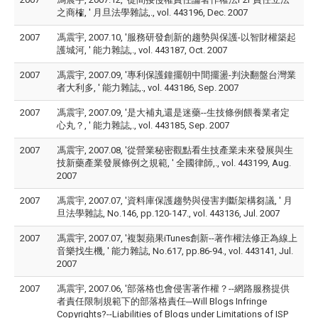
之商榷, ' 月旦法學雜誌,., vol. 443196, Dec. 2007
2007
馮震宇, 2007.10, '服務研發創新的趨勢與保護-以智財權築起
護城河, ' 能力雜誌,., vol. 443187, Oct. 2007
2007
馮震宇, 2007.09, '專利保護鐘擺朝中間擺盪-判決翻盤台灣業
者大利多, ' 能力雜誌,., vol. 443186, Sep. 2007
2007
馮震宇, 2007.09, '是大補丸還是迷藥--生技條例餵養業者定
心丸？, ' 能力雜誌,., vol. 443185, Sep. 2007
2007
馮震宇, 2007.08, '從營業秘密觀點看生技產業未來發展與生
技新藥產業發展條例之規範, ' 全國律師,., vol. 443199, Aug.
2007
2007
馮震宇, 2007.07, '資料庫保護趨勢與侵害判斷架構芻議, ' 月
旦法學雜誌, No.146, pp.120-147., vol. 443136, Jul. 2007
2007
馮震宇, 2007.07, '複製蘋果iTunes創新--著作權法修正為線上
音樂找生機, ' 能力雜誌, No.617, pp.86-94., vol. 443141, Jul.
2007
2007
馮震宇, 2007.06, '部落格也會侵害著作權？--網路服務提供
者責任限制規範下的部落格責任─Will Blogs Infringe
Copyrights?--Liabilities of Blogs under Limitations of ISP