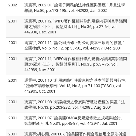
2002
馮震宇, 2002.01, '論電子商務的法律保護與因應, ' 月旦法學
雜誌, No.80, pp.173-195., vol. 442922, Jan. 2002
2001
馮震宇, 2001.12, 'WIPO著作權相關條約規範內容與其爭議問
題之探討〈下〉, ' 智慧財產月刊, No.36, pp.27-64., vol.
442938, Dec. 2001
2001
馮震宇, 2001.12, '論公司法修正對公司資本三原則的影響, '
全國律師, Vol.5, No.12, pp.33-50., vol. 442937, Dec. 2001
2001
馮震宇, 2001.11, 'WIPO著作權相關條約規範內容與其爭議問
題之探討〈上〉, ' 智慧財產月刊, No.35, pp.57-75., vol.
442939, Nov. 2001
2001
馮震宇, 2001.10, '利用網路行使股東權之基本問題與可行性,
' 證券市場發展季刊, Vol.13, No.3, pp.71-100.(TSSCI), vol.
442905, Oct. 2001
2001
馮震宇, 2001.08, '知識經濟之發展與智慧財產權的保護, ' 法
政學報, No.13, pp.203-232., vol. 442985, Aug. 2001
2001
馮震宇, 2001.07, '論美國DMCA反規避條款之規範與檢討, '
智慧財產月刊, No.31, pp.45-87., vol. 442941, Jul. 2001
2001
馮震宇;胡心蘭, 2001.07, '論美國著作權合理使用之原則與適