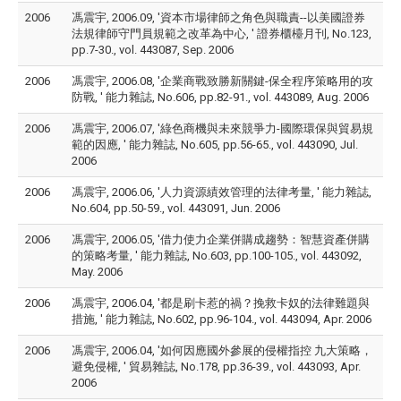
2006
馮震宇, 2006.09, '資本市場律師之角色與職責--以美國證券
法規律師守門員規範之改革為中心, ' 證券櫃檯月刊, No.123,
pp.7-30., vol. 443087, Sep. 2006
2006
馮震宇, 2006.08, '企業商戰致勝新關鍵-保全程序策略用的攻
防戰, ' 能力雜誌, No.606, pp.82-91., vol. 443089, Aug. 2006
2006
馮震宇, 2006.07, '綠色商機與未來競爭力-國際環保與貿易規
範的因應, ' 能力雜誌, No.605, pp.56-65., vol. 443090, Jul.
2006
2006
馮震宇, 2006.06, '人力資源績效管理的法律考量, ' 能力雜誌,
No.604, pp.50-59., vol. 443091, Jun. 2006
2006
馮震宇, 2006.05, '借力使力企業併購成趨勢：智慧資產併購
的策略考量, ' 能力雜誌, No.603, pp.100-105., vol. 443092,
May. 2006
2006
馮震宇, 2006.04, '都是刷卡惹的禍？挽救卡奴的法律難題與
措施, ' 能力雜誌, No.602, pp.96-104., vol. 443094, Apr. 2006
2006
馮震宇, 2006.04, '如何因應國外參展的侵權指控 九大策略，
避免侵權, ' 貿易雜誌, No.178, pp.36-39., vol. 443093, Apr.
2006