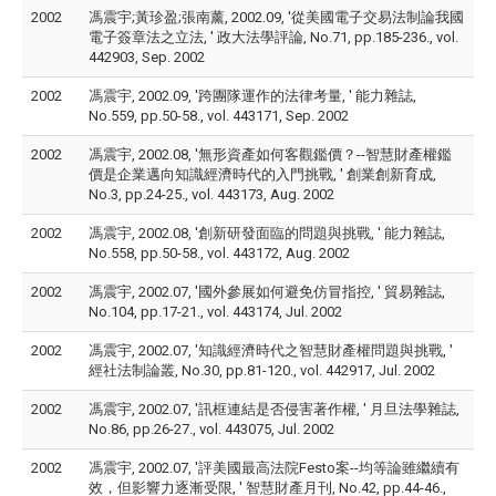
2002
馮震宇;黃珍盈;張南薰, 2002.09, '從美國電子交易法制論我國
電子簽章法之立法, ' 政大法學評論, No.71, pp.185-236., vol.
442903, Sep. 2002
2002
馮震宇, 2002.09, '跨團隊運作的法律考量, ' 能力雜誌,
No.559, pp.50-58., vol. 443171, Sep. 2002
2002
馮震宇, 2002.08, '無形資產如何客觀鑑價？--智慧財產權鑑
價是企業邁向知識經濟時代的入門挑戰, ' 創業創新育成,
No.3, pp.24-25., vol. 443173, Aug. 2002
2002
馮震宇, 2002.08, '創新研發面臨的問題與挑戰, ' 能力雜誌,
No.558, pp.50-58., vol. 443172, Aug. 2002
2002
馮震宇, 2002.07, '國外參展如何避免仿冒指控, ' 貿易雜誌,
No.104, pp.17-21., vol. 443174, Jul. 2002
2002
馮震宇, 2002.07, '知識經濟時代之智慧財產權問題與挑戰, '
經社法制論叢, No.30, pp.81-120., vol. 442917, Jul. 2002
2002
馮震宇, 2002.07, '訊框連結是否侵害著作權, ' 月旦法學雜誌,
No.86, pp.26-27., vol. 443075, Jul. 2002
2002
馮震宇, 2002.07, '評美國最高法院Festo案--均等論雖繼續有
效，但影響力逐漸受限, ' 智慧財產月刊, No.42, pp.44-46.,