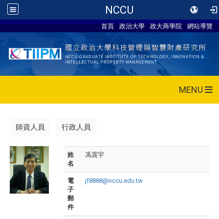
NCCU
首頁
政治大學
政大商學院
網站導覽
MENU
師資人員
行政人員
姓
馮震宇
名
電
jf8888@nccu.edu.tw
子
郵
件