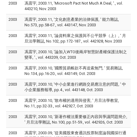
2003
馮震宇, 2003.11, 'Microsoft Pact Not Much A Deal, '., vol.
443210, Nov. 2003
2003
馮震宇, 2003.11, '文化創意產業的法律保護, ' 能力雜誌,
No.573, pp.58-67., vol. 443147, Nov. 2003
2003
馮震宇, 2003.11, '論資料庫之保護與不公平競爭（上）, ' 月
旦法學雜誌, No.102, pp.172-187., vol. 442928, Nov. 2003
2003
馮震宇, 2003.10, '論加入WTO後兩岸智慧財產權保護法制之
變革, '., vol. 443209, Oct. 2003
2003
馮震宇, 2003.10, '國際貿易帳款不再追索無門, ' 貿易雜誌,
No.134, pp.16-20., vol. 443149, Oct. 2003
2003
馮震宇, 2003.10, '中小企業進行網路交易應注意的問題, ' 中
小企業服務報導, pp.4., vol. 443148, Oct. 2003
2003
馮震宇, 2003.10, '散布權的適用與侵害, ' 月旦法學教室,
No.11, pp.32-33., vol. 442927, Oct. 2003
2003
馮震宇, 2003.10, '新著作權法重要修正內容與爭議問題簡介,
' 月旦法學雜誌, No.100, pp.51-59., vol. 442926, Oct. 2003
2003
馮震宇, 2003.09, '從美國股東會通訊投票制度論我國採行通