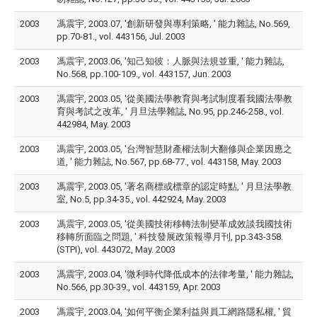
2003
馮震宇, 2003.07, '創新研發與專利策略, ' 能力雜誌, No.569,
pp.70-81., vol. 443156, Jul. 2003
2003
馮震宇, 2003.06, '知己知彼：人脈與法規並重, ' 能力雜誌,
No.568, pp.100-109., vol. 443157, Jun. 2003
2003
馮震宇, 2003.05, '從美國法學教育與考試制度看我國法學教
育與考試之改革, ' 月旦法學雜誌, No.95, pp.246-258., vol.
442984, May. 2003
2003
馮震宇, 2003.05, '台灣智慧財產權法制大翻修與企業因應之
道, ' 能力雜誌, No.567, pp.68-77., vol. 443158, May. 2003
2003
馮震宇, 2003.05, '著名商標或標章的認定時點, ' 月旦法學教
室, No.5, pp.34-35., vol. 442924, May. 2003
2003
馮震宇, 2003.05, '從美國技術移轉法制變革成效談我國技術
移轉所面臨之問題, ' 科技發展政策報導月刊, pp.343-358.
(STPI), vol. 443072, May. 2003
2003
馮震宇, 2003.04, '微利時代降低成本的法律考量, ' 能力雜誌,
No.566, pp.30-39., vol. 443159, Apr. 2003
2003
馮震宇, 2003.04, '如何平衡企業利益與員工網路隱私權, ' 貿