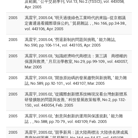
及範圍, ' 公平交易季刊, Vol.13, No.2.(TSSCI), vol. 443058,
Apr. 2005
2005
馮震宇, 2005.04, '明天過後綠色工業時代的來臨--從京都議
定書通過看國際環保公約, ' 貿易雜誌，, No.166, pp.34-38.,
vol. 443106, Apr. 2005
2005
馮震宇, 2005.04, '勞退新制的問題與挑戰, ' 能力雜誌,
No.590, pp.106-114., vol. 443105, Apr. 2005
2005
馮震宇, 2005.03, '知識經濟時代商標法：第三講 商標權的
保護與救濟, ' 月旦法學教室, No.29, pp.99-109., vol. 443057,
Mar. 2005
2005
馮震宇, 2005.03, '開放原始碼的發展趨勢與新挑戰, ' 能力雜
誌, No.589, pp.92-101., vol. 443107, Mar. 2005
2005
馮震宇, 2005.02, '從國際創新體系技轉現況看台灣創新體系
研發擴散的問題與改善, ' 科技發展政策報導, No.2, pp.132-
150., vol. 443054, Feb. 2005
2005
馮震宇, 2005.02, '創意與創新的運用與保護規劃, ' 能力雜
誌，, No.588, pp.70-79., vol. 443109, Feb. 2005
2005
馮震宇, 2005.02, '競爭新局：談大陸商標法 大陸傍名牌成風
臺商如何因應, ' 貿易雜誌, No.164, pp.54-57., vol. 443108,