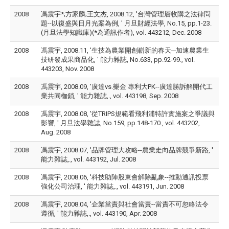
2008
馮震宇*;方家麟;王文杰, 2008.12, '台灣管理層收購之法律問
題--以復盛與日月光案為例, ' 月旦財經法學, No.15, pp.1-23.
(月旦法學知識庫)(*為通訊作者), vol. 443212, Dec. 2008
2008
馮震宇, 2008.11, '生技為農業開創嶄新的春天─加速農業生
技研發成果商品化, ' 能力雜誌, No.633, pp.92-99., vol.
443203, Nov. 2008
2008
馮震宇, 2008.09, '廣達vs.樂金 專利大PK--廣達勝訴解開代工
業共同枷鎖, ' 能力雜誌,., vol. 443198, Sep. 2008
2008
馮震宇, 2008.08, '從TRIPS規範看飛利浦特許實施案之爭議與
影響, ' 月旦法學雜誌, No.159, pp.148-170., vol. 443202,
Aug. 2008
2008
馮震宇, 2008.07, '品牌管理大攻略--農業走向品牌競爭新路, '
能力雜誌,., vol. 443192, Jul. 2008
2008
馮震宇, 2008.06, '科技助陣股東會解除亂象--推動通訊投票
強化公司治理, ' 能力雜誌,., vol. 443191, Jun. 2008
2008
馮震宇, 2008.04, '企業當責與社會當責--當責不可忽略法令
遵循, ' 能力雜誌,., vol. 443190, Apr. 2008