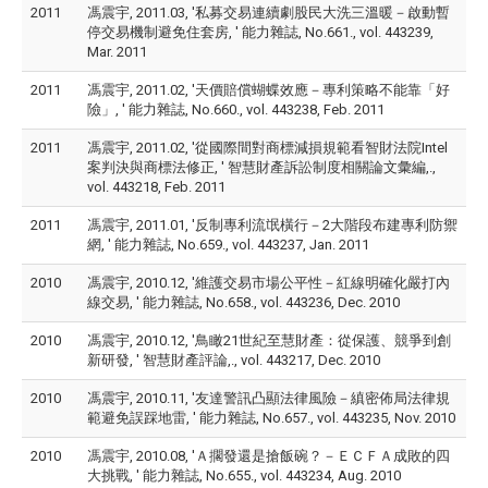
2011
馮震宇, 2011.03, '私募交易連續劇股民大洗三溫暖－啟動暫
停交易機制避免住套房, ' 能力雜誌, No.661., vol. 443239,
Mar. 2011
2011
馮震宇, 2011.02, '天價賠償蝴蝶效應－專利策略不能靠「好
險」, ' 能力雜誌, No.660., vol. 443238, Feb. 2011
2011
馮震宇, 2011.02, '從國際間對商標減損規範看智財法院Intel
案判決與商標法修正, ' 智慧財產訴訟制度相關論文彙編,.,
vol. 443218, Feb. 2011
2011
馮震宇, 2011.01, '反制專利流氓橫行－2大階段布建專利防禦
網, ' 能力雜誌, No.659., vol. 443237, Jan. 2011
2010
馮震宇, 2010.12, '維護交易市場公平性－紅線明確化嚴打內
線交易, ' 能力雜誌, No.658., vol. 443236, Dec. 2010
2010
馮震宇, 2010.12, '鳥瞰21世紀至慧財產：從保護、競爭到創
新研發, ' 智慧財產評論,., vol. 443217, Dec. 2010
2010
馮震宇, 2010.11, '友達警訊凸顯法律風險－縝密佈局法律規
範避免誤踩地雷, ' 能力雜誌, No.657., vol. 443235, Nov. 2010
2010
馮震宇, 2010.08, 'Ａ擱發還是搶飯碗？－ＥＣＦＡ成敗的四
大挑戰, ' 能力雜誌, No.655., vol. 443234, Aug. 2010