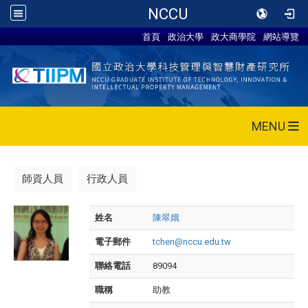
NCCU
首頁
政治大學
政大商學院
網站導覽
MENU
師資人員
行政人員
姓名
陳翠娥
電子郵件
tchen@nccu.edu.tw
聯絡電話
89094
職稱
助教