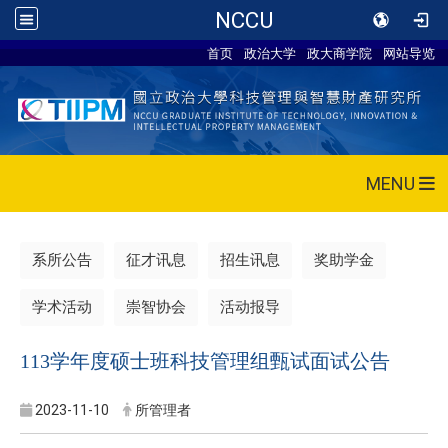
NCCU
首页
政治大学
政大商学院
网站导览
MENU
系所公告
征才讯息
招生讯息
奖助学金
学术活动
崇智协会
活动报导
113学年度硕士班科技管理组甄试面试公告
2023-11-10
所管理者