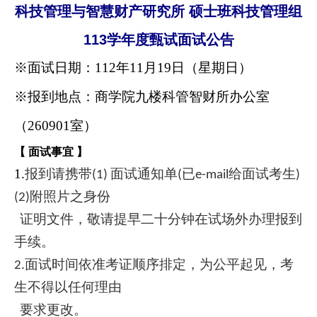
科技管理与智慧财产研究所 硕士班科技管理组
113
学年度甄试面试公告
※
面试日期：112年11月19日（星期日）
※报到地点：商学院九楼科管智财所办公室
（260901室）
【 面试事宜 】
1.
报到请携带
面试通知单
已
给面试考生
(1)
(
e-mail
)
附照片之身份
(2)
证明文件，敬请提早二十分钟在试场外办理报到
手续。
面试时间依准考证顺序排定，为公平起见，考
2.
生不得以任何理由
要求更改。