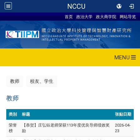
NCCU
首页
政治大学
政大商学院
网站导览
MENU
教师
校友、学生
教师
类别
标题
张贴日期
荣誉
【恭贺】庄弘钰老师荣获113年度优良导师绩效奖
2026-04-
榜
励
23