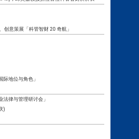
创意策展「科管智财 20 奇航」
国际地位与角色」
业法律与管理研讨会」
庆)