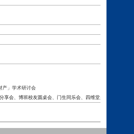
慧财产」学术研讨会
分享会
、
博班校友圆桌会
、
门生同乐会
、
四维堂办桌晚宴