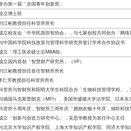
举办第一届「全国青年创新营」
设立博士班
刘江彬教授担任科管所所长
：成立校友会「中华民国崇智协会」，与七家创投共同创办「网络
：与中国科学院科技政策与管理科学研究所签订学术合作协议书
成立「理工医农硕士后MBA组」
成立国内首创「智慧财产研究所」（IIP）
刘江彬教授担任首任智财所所长
教授担任科管所所长
：科管所与智财所和阳明大学生科院合办「生物科技管理学程」，
与德国马克斯普朗克（MPI）、美国华盛顿大学法学院、日本
：科管所十周年庆，智财所三周年庆「拥抱欢愉十年庆，倾听科技
：成立「创新与创造力研究中心」，吴思华教授为首任中心主任
：与北京大学知识产权学院、上海大学知识产权学院、同济大学知