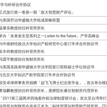
教学与科研合作协议
正式发行第一卷第一期「政大智慧财产评论」
与美国乔治华盛顿大学组成策略联盟
温肇东教授担任科管所所长
办「未来发生堂系列之一Listen to the future」产学高峰会
：与中南财经政法大学知识产权研究中心签订学术合作协议书
吴丰祥教授担任科管所所长
冯震宇教授担任智财所所长
：与美国圣路易华盛顿大学法学院签订双联硕士学位协
议书
：与北京大学知识产权学院签订学术合作协议书
：获安卓律师事务所捐赠「赵飞飞博士纪念奖学金」，首次举办模
：萧瑞麟教授担任科管所所长，唐揆院长兼任智财所代理所长
「2011第三届两岸四地着作权法律制度研讨会」首次至台湾举
：科管所与智
财所合并并正名为「科技管理与智慧财产研究所」(TI