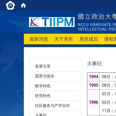
最新消息
关于系所
系所成员
课程
大事纪
发展沿革
愿景与使命
1994
08月：
1995
08月
教学特色
03月
研究特色
1996
05月：
社区服务与产学合作
11月：
大事纪