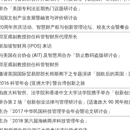
举办「美国专利法近期热门议题研讨会」
我国文创产业发展暨融资与评价研讨会
20周年所庆活动、智慧财产权与创新管理论坛、校友大会暨餐会、
郑至甫副教授担任科管智财所代理所长
加坡智财局 (IPOS) 来访
与美国在台协会 (AIT) 及智慧局合办「防
止数码盗版研讨会」
郑至甫副教授担任科管智财所
：邀请英国国际贸易部部长韩斯阁下之专题演讲「脱欧后的英国：
2016 科管年会 (亚洲大学) 暨台湾创新之旅
：由政大科智所、法学院和香港中文大学法学院携手举办「创新创
举办第 2 场「创新创业法律与管理研讨会」(适逢政大 90 周年校
主办「2017 中华民国科技管理学会年会暨论文研讨会」
主办「2018 第六届海峡两岸科技管理年会」