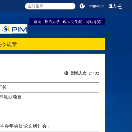
Language
登入
首页
政治大学
政大商学院
网站导览
法令规章
21132
浏览人次:
所长
年规划项目
理学会年会暨论文研讨会」