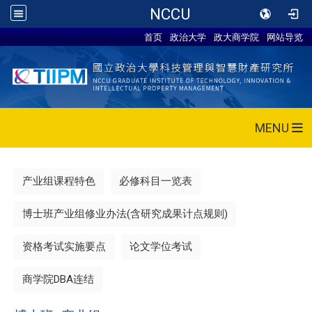
NCCU
首页
政治大学
政大商学院
网站导览
MENU
产业组课程特色
必修科目一览表
博士班产业组修业办法(含研究成果计点规则)
资格考试实施要点
论文学位考试
商学院DBA连结