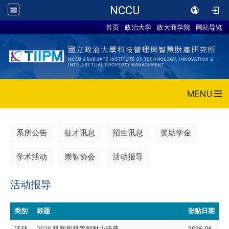
NCCU
首页
政治大学
政大商学院
网站导览
MENU
系所公告
征才讯息
招生讯息
奖助学金
学术活动
崇智协会
活动报导
活动报导
类别
标题
张贴日期
活动
2026 科智所科管智财小毕典
2026-06-