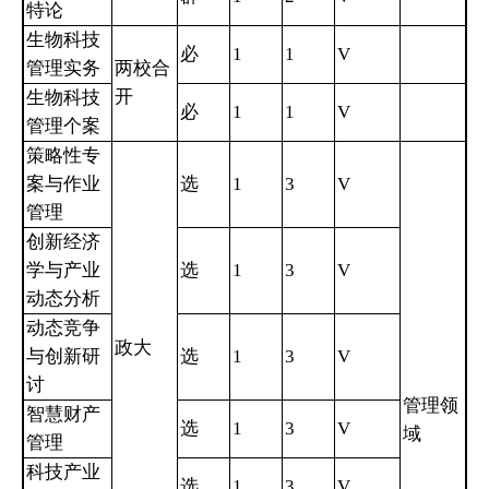
特论
生物科技
必
1
1
V
管理实务
两校合
开
生物科技
必
1
1
V
管理个案
策略性专
案与作业
选
1
3
V
管理
创新经济
学与产业
选
1
3
V
动态分析
动态竞争
政大
与创新研
选
1
3
V
讨
管理领
智慧财产
选
1
3
V
域
管理
科技产业
选
1
3
V