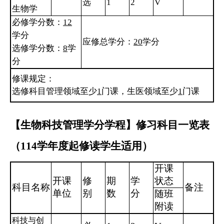
选
1
2
V
生物学
必修学分数：
12
学分
应修总学分：
20
学分
选修学分数：
8
学
分
修课规定：
选修科目管理领域至少
1
门课，生医领域至少
1
门课
【生物科技管理学分学程】修习科目一览表
（114学年度起修读学生适用）
开课
开课
修
期
学
状态
科目名称
备注
单位
别
数
分
随班
附读
科技与创