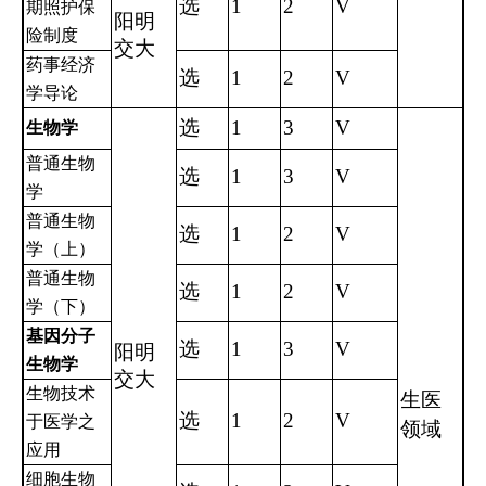
选
1
2
V
期照护保
阳明
险制度
交大
药事经济
选
1
2
V
学导论
选
1
3
V
生物学
普通生物
选
1
3
V
学
普通生物
选
1
2
V
学（上）
普通生物
选
1
2
V
学（下）
基因分子
选
1
3
V
阳明
生物学
交大
生物技术
生医
选
1
2
V
于医学之
领域
应用
细胞生物