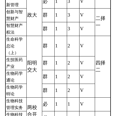
必
1
3
V
新管理
创新与智
政大
群
1
3
V
二择
慧财产
一
智慧财产
群
1
3
V
权法
生命科学
群
1
2
V
总论
（上）
生技医药
阳明
群
1
2
V
四择
产业
交大
二
生物药学
群
1
2
V
通论
生物药学
群
1
2
V
特论
生物科技
必
1
1
V
两校
管理实务
合开
生物科技