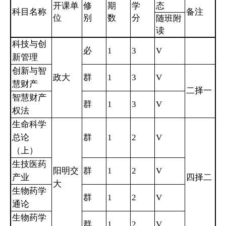
开课单
修
期
学
态
科目名称
备注
位
别
数
分
随班附
读
科技与创
必
1
3
V
新管理
创新与智
政大
群
1
3
V
慧财产
二择一
智慧财产
群
1
3
V
权法
生命科学
总论
群
1
2
V
（上）
生技医药
阳明交
群
1
2
V
产业
四择二
大
生物药学
群
1
2
V
通论
生物药学
群
1
2
V