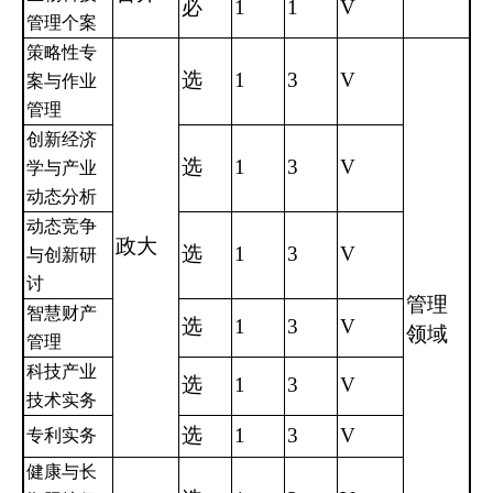
必
1
1
V
管理个案
策略性专
选
1
3
V
案与作业
管理
创新经济
选
1
3
V
学与产业
动态分析
动态竞争
政大
选
1
3
V
与创新研
讨
管理
智慧财产
选
1
3
V
领域
管理
科技产业
选
1
3
V
技术实务
选
1
3
V
专利实务
健康与长