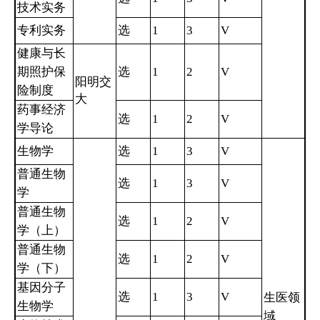
技术实务
专利实务
选
1
3
V
健康与长
期照护保
选
1
2
V
阳明交
险制度
大
药事经济
选
1
2
V
学导论
生物学
选
1
3
V
普通生物
选
1
3
V
学
普通生物
选
1
2
V
学（上）
普通生物
选
1
2
V
学（下）
基因分子
选
1
3
V
生医领
生物学
域