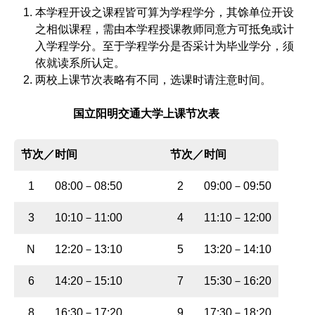
本学程开设之课程皆可算为学程学分，其馀单位开设
之相似课程，需由本学程授课教师同意方可抵免或计
入学程学分。至于学程学分是否采计为毕业学分，须
依就读系所认定。
两校上课节次表略有不同，选课时请注意时间。
国立阳明交通大学上课节次表
节次／时间
节次／时间
1
08:00－08:50
2
09:00
－
09:50
3
10:10
－
11:00
4
11:10
－
12:00
N
12:20
－
13:10
5
13:20
－
14:10
6
14:20
－
15:10
7
15:30
－
16:20
8
16:30
－
17:20
9
17:30
－
18:20