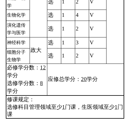
选
1
2
V
学
选
1
4
V
生物化学
演化遗传
选
1
2
V
学与医学
选
1
3
V
神经科学
政大
细胞分子
选
1
2
V
生物学
必修学分数：
12
学分
应修总学分：
20
学分
选修学分数：
8
学分
修课规定：
选修科目管理领域至少
1
门课，生医领域至少
1
门
课