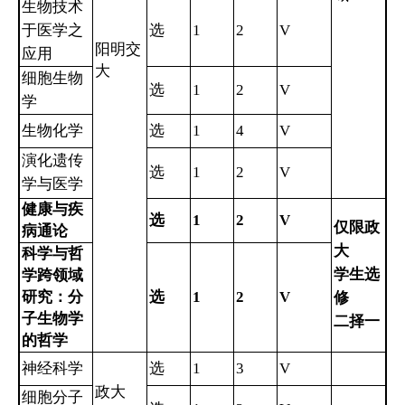
生物技术
于医学之
选
1
2
V
阳明交
应用
大
细胞生物
选
1
2
V
学
生物化学
选
1
4
V
演化遗传
选
1
2
V
学与医学
健康与疾
选
1
2
V
仅限政
病通论
大
科学与哲
学生选
学跨领域
研究：分
选
1
2
V
修
子生物学
二择一
的哲学
神经科学
选
1
3
V
政大
细胞分子