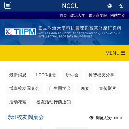
NCCU
首页
政治大学
政大商学院
网站导览
MENU
最新消息
LOGO概念
研讨会
科智校友分享
博班校友圆桌会
门生同学会
晚宴
宣传影片
活动花絮
校友活动行前通知
博班校友圆桌会
13078
浏览人次: