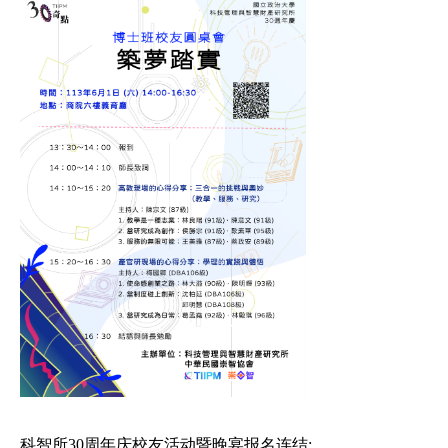
科智所30周年庆校友活动暨晚宴报名连结: