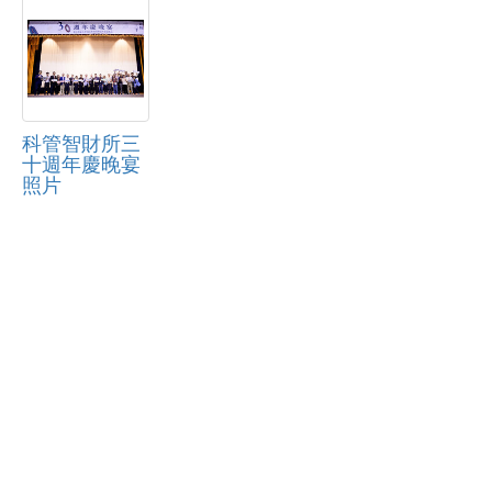
科管智財所三
十週年慶晚宴
照片