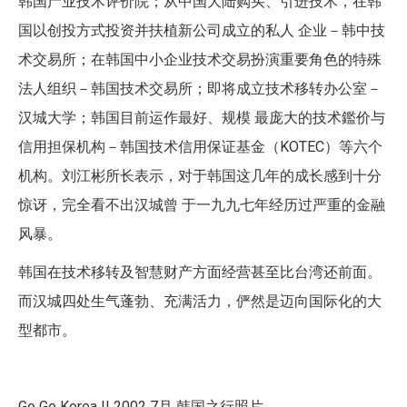
韩国产业技术评价院；从中国大陆购买、引进技术，在韩
国以创投方式投资并扶植新公司成立的私人 企业－韩中技
术交易所；在韩国中小企业技术交易扮演重要角色的特殊
法人组织－韩国技术交易所；即将成立技术移转办公室－
汉城大学；韩国目前运作最好、规模 最庞大的技术鑑价与
信用担保机构－韩国技术信用保证基金（KOTEC）等六个
机构。刘江彬所长表示，对于韩国这几年的成长感到十分
惊讶，完全看不出汉城曾 于一九九七年经历过严重的金融
风暴。
韩国在技术移转及智慧财产方面经营甚至比台湾还前面。
而汉城四处生气蓬勃、充满活力，俨然是迈向国际化的大
型都市。
Go Go Korea !! 2002 7月 韩国之行照片