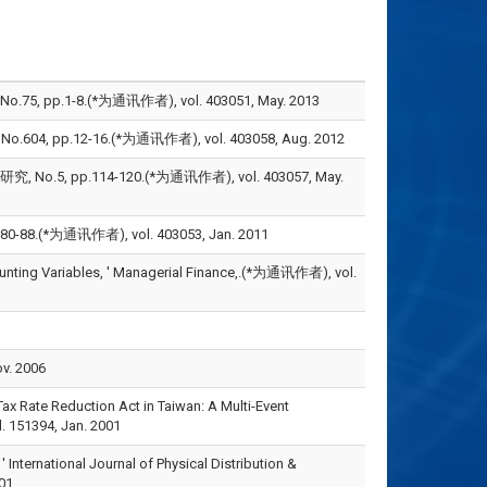
1-8.(*为通讯作者), vol. 403051, May. 2013
pp.12-16.(*为通讯作者), vol. 403058, Aug. 2012
 pp.114-120.(*为通讯作者), vol. 403057, May.
(*为通讯作者), vol. 403053, Jan. 2011
counting Variables, ' Managerial Finance,.(*为通讯作者), vol.
v. 2006
ax Rate Reduction Act in Taiwan: A Multi-Event
 151394, Jan. 2001
' International Journal of Physical Distribution &
01