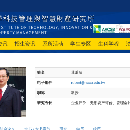
资讯
招生资讯
系所活动
学生专区
生科学程
姓名
苏瓜藤
电子邮件
robert@nccu.edu.tw
职称
教授
研究专长
企业评价、无形资产评价、管理会
讨会论文
专书 / 专书章节
研究
学历
经历