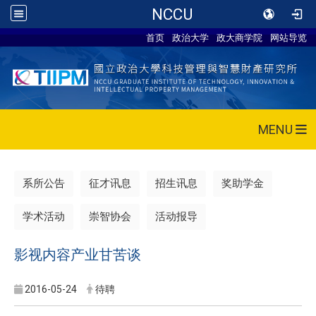
NCCU
首页
政治大学
政大商学院
网站导览
MENU
系所公告
征才讯息
招生讯息
奖助学金
学术活动
崇智协会
活动报导
影视内容产业甘苦谈
2016-05-24
待聘