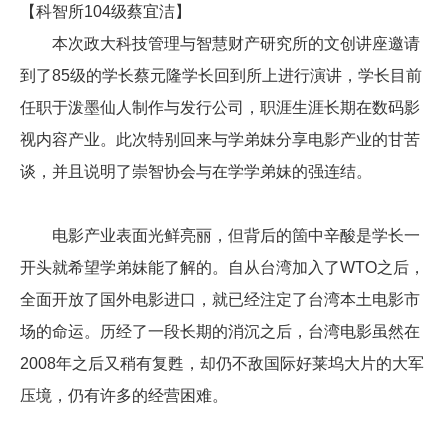
【科智所104级蔡宜洁】
本次政大科技管理与智慧财产研究所的文创讲座邀请
到了85级的学长蔡元隆学长回到所上进行演讲，学长目前
任职于泼墨仙人制作与发行公司，职涯生涯长期在数码影
视内容产业。此次特别回来与学弟妹分享电影产业的甘苦
谈，并且说明了崇智协会与在学学弟妹的强连结。
电影产业表面光鲜亮丽，但背后的箇中辛酸是学长一
开头就希望学弟妹能了解的。自从台湾加入了WTO之后，
全面开放了国外电影进口，就已经注定了台湾本土电影市
场的命运。历经了一段长期的消沉之后，台湾电影虽然在
2008年之后又稍有复甦，却仍不敌国际好莱坞大片的大军
压境，仍有许多的经营困难。