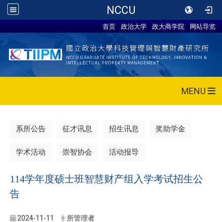
NCCU
首页
政治大学
政大商学院
网站导览
MENU
系所公告
征才讯息
招生讯息
奖助学金
学术活动
崇智协会
活动报导
114学年度硕士班智慧财产组入学考试招生公
告
2024-11-11
所管理者