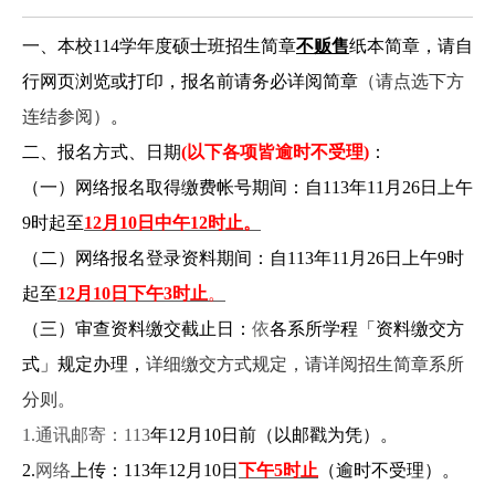
一、
本校114学年度硕士班招生简章
不贩售
纸本简章，请自
行网页浏览或打印，报名前请务必详阅简章
（请点选下方
连结参阅）
。
二、报名方式、日期
(
以下各项皆逾时不受理)
：
（一）网络报名取得缴费帐号期间：自113年11月26日上午
9时起至
12
月10
日
中午12时止
。
（二）网络报名登录资料期间：自113年11月26日上午9时
起至
12
月1
0日下午3时止
。
（三）审查资料缴交截止日：
依
各系所学程「资料缴交方
式」规定办理，
详细缴交方式规定，请详阅招生简章系所
分则。
1.
通讯邮寄：113
年12月10日前（以邮戳为凭）。
2.
网络
上传：113年12月10日
下午5时止
（逾时不受理）。